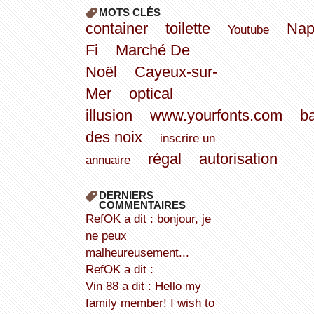
MOTS CLÉS
container
toilette
Nap
Youtube
Fi
Marché De
Noël
Cayeux-sur-
Mer
optical
illusion
www.yourfonts.com
ba
des noix
inscrire un
régal
autorisation
annuaire
DERNIERS
COMMENTAIRES
refOK a dit : bonjour, je
ne peux
malheureusement...
refOK a dit :
Vin 88 a dit : Hello my
family member! I wish to