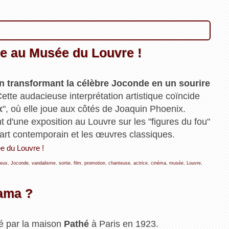
e au Musée du Louvre !
n transformant la célèbre Joconde en un sourire
ette audacieuse interprétation artistique coïncide
x
", où elle joue aux côtés de Joaquin Phoenix.
'une exposition au Louvre sur les "figures du fou"
 l'art contemporain et les œuvres classiques.
e du Louvre !
deux
,
Joconde
,
vandalisme
,
sortie
,
film
,
promotion
,
chanteuse
,
actrice
,
cinéma
,
musée
,
Louvre
,
rama ?
ué par la maison
Pathé
à Paris en 1923.