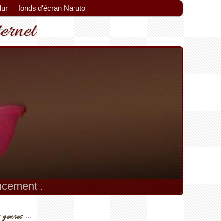
dur
fonds d'écran Naruto
ternet
encement .
 genres ...