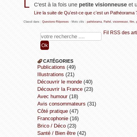
L
C'est à la fois une
petite visionneuse
et 
Lire la suite de Qu'est-ce que c'est un Pathéorama 
Classé dans :
Questions-Réponses
- Mots clés :
pathéorama
,
Pathé
,
visionneuse
,
film
,
Fil RSS des art
CATÉGORIES
publications
(49)
illustrations
(21)
découvrir le monde
(40)
découvrir la France
(23)
avec humour
(18)
avis consommateurs
(31)
côté pratique
(47)
Francophonie
(16)
Brico / Déco
(23)
Santé / Bien être
(42)