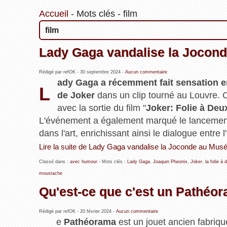
Accueil
-
Mots clés
-
film
film
Lady Gaga vandalise la Jocond
Rédigé par refOK -
30 septembre 2024
-
Aucun commentaire
ady Gaga a récemment fait sensation e
L
de Joker
dans un clip tourné au Louvre. C
avec la sortie du film "
Joker: Folie à Deu
L'événement a également marqué le lancement d
dans l'art, enrichissant ainsi le dialogue entre
Lire la suite de Lady Gaga vandalise la Joconde au Musé
Classé dans :
avec humour
- Mots clés :
Lady Gaga
,
Joaquin Pheonix
,
Joker
,
la folie à 
moustache
Qu'est-ce que c'est un Pathéo
Rédigé par refOK -
20 février 2024
-
Aucun commentaire
e
Pathéorama
est un jouet ancien fabriq