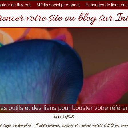
ateur de flux rss
Média social personnel
Echanges de liens en 
encer votre site ou blog sur In
es outils et des liens pour booster votre référ
avec refOK
s tags recherchés ...Publications, scripts et autres outils SEO en tous