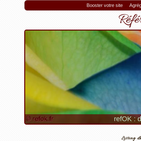
Booster votre site
Agrég
Référ
refOK : d
Listing de