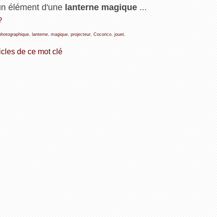
un élément d'une
lanterne magique
...
?
photographique
,
lanterne
,
magique
,
projecteur
,
Cocorico
,
jouet
,
icles de ce mot clé