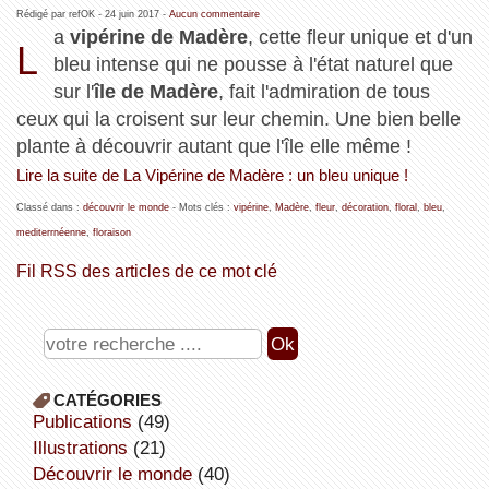
Rédigé par refOK -
24 juin 2017
-
Aucun commentaire
a
vipérine de Madère
, cette fleur unique et d'un
L
bleu intense qui ne pousse à l'état naturel que
sur l'
île de Madère
, fait l'admiration de tous
ceux qui la croisent sur leur chemin. Une bien belle
plante à découvrir autant que l'île elle même !
Lire la suite de La Vipérine de Madère : un bleu unique !
Classé dans :
découvrir le monde
- Mots clés :
vipérine
,
Madère
,
fleur
,
décoration
,
floral
,
bleu
,
mediterrnéenne
,
floraison
Fil RSS des articles de ce mot clé
CATÉGORIES
publications
(49)
illustrations
(21)
découvrir le monde
(40)