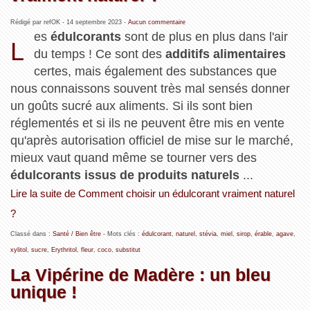
Rédigé par refOK -
14 septembre 2023
-
Aucun commentaire
es
édulcorants
sont de plus en plus dans l'air
L
du temps ! Ce sont des
additifs alimentaires
certes, mais également des substances que
nous connaissons souvent très mal sensés donner
un goûts sucré aux aliments. Si ils sont bien
réglementés et si ils ne peuvent être mis en vente
qu'après autorisation officiel de mise sur le marché,
mieux vaut quand même se tourner vers des
édulcorants issus de produits naturels
...
Lire la suite de Comment choisir un édulcorant vraiment naturel
?
Classé dans :
Santé / Bien être
- Mots clés :
édulcorant
,
naturel
,
stévia
,
miel
,
sirop
,
érable
,
agave
,
xylitol
,
sucre
,
Erythritol
,
fleur
,
coco
,
substitut
La Vipérine de Madère : un bleu
unique !