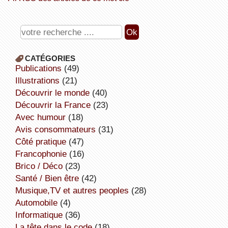
CATÉGORIES
publications
(49)
illustrations
(21)
découvrir le monde
(40)
découvrir la France
(23)
avec humour
(18)
avis consommateurs
(31)
côté pratique
(47)
Francophonie
(16)
Brico / Déco
(23)
Santé / Bien être
(42)
Musique,TV et autres peoples
(28)
Automobile
(4)
informatique
(36)
la tête dans le code
(18)