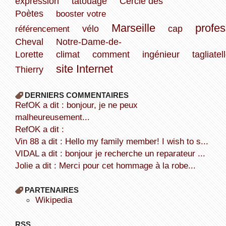
expression
tatouage
Cercle des
Poètes
booster votre
Marseille
profes
référencement
vélo
cap
Cheval
Notre-Dame-de-
Lorette
climat
comment
ingénieur
tagliatel
site Internet
Thierry
DERNIERS COMMENTAIRES
refOK a dit : bonjour, je ne peux
malheureusement...
refOK a dit :
Vin 88 a dit : Hello my family member! I wish to s...
VIDAL a dit : bonjour je recherche un reparateur ...
Jolie a dit : Merci pour cet hommage à la robe...
PARTENAIRES
wikipedia
RSS