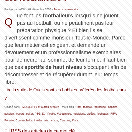
Rédigé par refOK -
02 décembre 2020
-
Aucun commentaire
ue font les
footballeurs
lorsqu’ils ne jouent
Q
pas au football, ou ne peaufinent pas leur
préparation physique ? Et bien ils se
divertissent comme monsieur Tout-le-Monde. Parce
que leur métier est exigeant et demande un
dévouement et un professionnalisme exemplaires
pour demeurer au sommet de leur forme, il faut bien
que ces
sportifs de haut niveau
s'occupent afin de
décompresser et de récupérer durant leur temps
libre.
Lire la suite de Quels sont les hobbies préférés des footballeurs
?
Classé dans :
Musique,TV et autres peoples
- Mots clés :
foot
,
football
,
footballeur
,
hobbies
,
passion
,
joueurs
,
poker
,
PSG
,
DJ
,
Pogba
,
Marquinhos
,
musiciens
,
vidéos
,
fléchettes
,
FIFA
,
Fortnite
,
CounterStrike
,
intellectuels
,
artiste
,
Cantona
,
Mata
Fil RSS des articles de ce mot clé