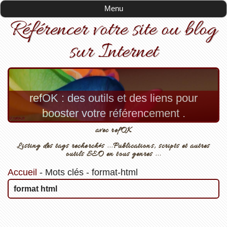
Menu
Référencer votre site ou blog
sur Internet
refOK : des outils et des liens pour
booster votre référencement .
avec refOK
Listing des tags recherchés ...Publications, scripts et autres
outils SEO en tous genres ...
Accueil
-
Mots clés
-
format-html
format html