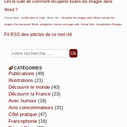
Lire la suite de comment récupérer toutes les images dans
Word ?
Classé dans :
la tête dans le code
- Mots clés :
récupérer les images dans Word
,
extraire les
images d'un document Word
,
enregistrer comme une page web
,
format html
,
récupération d'images
Fil RSS des articles de ce mot clé
CATÉGORIES
publications
(49)
illustrations
(21)
découvrir le monde
(40)
découvrir la France
(23)
avec humour
(18)
avis consommateurs
(31)
côté pratique
(47)
Francophonie
(16)