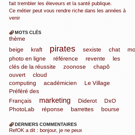
fait trembler les éleveurs et la santé publique.
Ce métier peut vous rendre riche dans les années à
venir
MOTS CLÉS
thème
pirates
beige
kraft
sexiste
chat
mo
photo en ligne
référence
revente
les
clés de la réussite
zoonose
chapô
ouvert
cloud
computing
académicien
Le Village
Préféré des
marketing
Français
Diderot
DxO
PhotoLab
réponse
barrettes
bourse
DERNIERS COMMENTAIRES
refOK a dit : bonjour, je ne peux