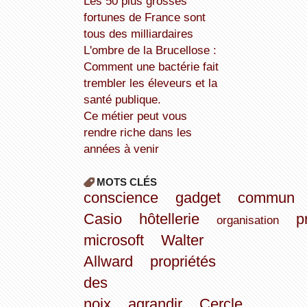
Les 50 plus grosses
fortunes de France sont
tous des milliardaires
L'ombre de la Brucellose :
Comment une bactérie fait
trembler les éleveurs et la
santé publique.
Ce métier peut vous
rendre riche dans les
années à venir
MOTS CLÉS
conscience
gadget
commun
Casio
hôtellerie
p
organisation
microsoft
Walter
Allward
propriétés
des
noix
agrandir
Cercle