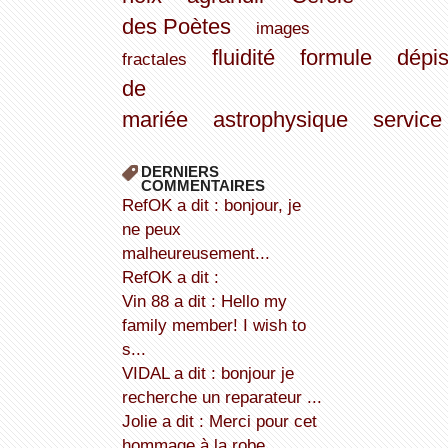
des Poètes
images
fluidité
formule
dépi
fractales
de
mariée
astrophysique
service
DERNIERS
COMMENTAIRES
refOK a dit : bonjour, je
ne peux
malheureusement...
refOK a dit :
Vin 88 a dit : Hello my
family member! I wish to
s...
VIDAL a dit : bonjour je
recherche un reparateur ...
Jolie a dit : Merci pour cet
hommage à la robe...