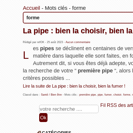
Accueil
-
Mots clés
-
forme
forme
La pipe : bien la choisir, bien l
Rédigé par refOK -
25 août 2023
-
Aucun commentaire
es
pipes
se déclinent en centaines de vers
L
matière dans laquelle elle sont faites, en f
Autrement dit, si vous êtes déjà adepte, v
la recherche de votre "
première pipe
", alors
critères possibles ...
Lire la suite de La pipe : bien la choisir, bien la fumer !
Classé dans :
Santé / Bien être
- Mots clés :
première pipe
,
pipe
,
fumer
,
choisir
,
forme
,
Fil RSS des art
CATÉGORIES