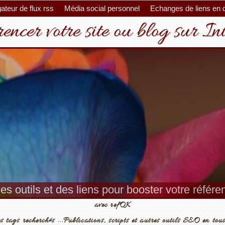
ateur de flux rss
Média social personnel
Echanges de liens en 
encer votre site ou blog sur In
es outils et des liens pour booster votre référ
avec refOK
s tags recherchés ...Publications, scripts et autres outils SEO en tous