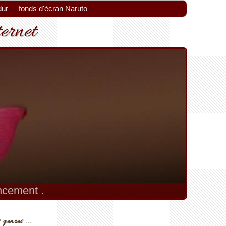
dur
fonds d'écran Naruto
ternet
encement .
 genres ...