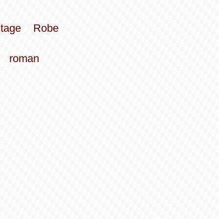
stage
Robe
roman