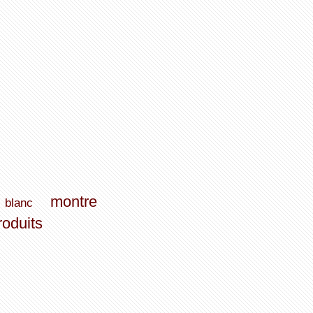
montre
blanc
roduits