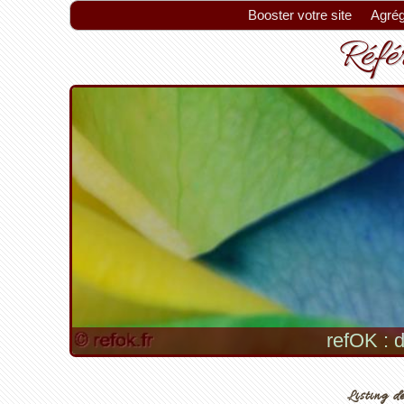
Booster votre site
Agrég
Référ
refOK : d
Listing de