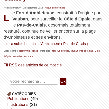
Rédigé par refOK -
25 septembre 2016
-
Aucun commentaire
e Fort d'Ambleteuse
, construit à l'origine par
L
Vauban
, pour surveiller le
Côte d'Opale
, dans
le
Pas-de-Calais
, désormais totalement
restauré, continue de veiller encore sur la plage
d'Ambleteuse et ses environs.
Lire la suite de Le fort d'Ambleteuse ( Pas-de-Calais )
Classé dans :
découvrir la France
- Mots clés :
fort
,
Ambleteuse
,
Vauban
,
Pas-de-Calais
,
Côte
d'Opale
,
route des deux caps
,
Fil RSS des articles de ce mot clé
CATÉGORIES
publications
(49)
illustrations
(21)