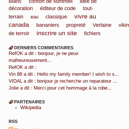
Blanc
confort de sommeil
idée de
décoration
éditeur de code
tout-
vivre au
terrain
eau
classique
canada
bananiers
propreté
Verlaine
viki
inscrire un site
de terroir
fichiers
DERNIERS COMMENTAIRES
refOK a dit : bonjour, je ne peux
malheureusement...
refOK a dit :
Vin 88 a dit : Hello my family member! I wish to s...
VIDAL a dit : bonjour je recherche un reparateur ...
Jolie a dit : Merci pour cet hommage à la robe...
PARTENAIRES
wikipedia
RSS