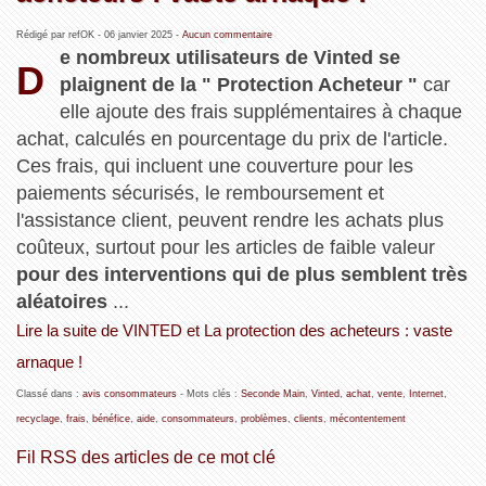
Rédigé par refOK -
06 janvier 2025
-
Aucun commentaire
e nombreux utilisateurs de Vinted se
D
plaignent de la " Protection Acheteur "
car
elle ajoute des frais supplémentaires à chaque
achat, calculés en pourcentage du prix de l'article.
Ces frais, qui incluent une couverture pour les
paiements sécurisés, le remboursement et
l'assistance client, peuvent rendre les achats plus
coûteux, surtout pour les articles de faible valeur
pour des interventions qui de plus semblent très
aléatoires
...
Lire la suite de VINTED et La protection des acheteurs : vaste
arnaque !
Classé dans :
avis consommateurs
- Mots clés :
Seconde Main
,
Vinted
,
achat
,
vente
,
Internet
,
recyclage
,
frais
,
bénéfice
,
aide
,
consommateurs
,
problèmes
,
clients
,
mécontentement
Fil RSS des articles de ce mot clé