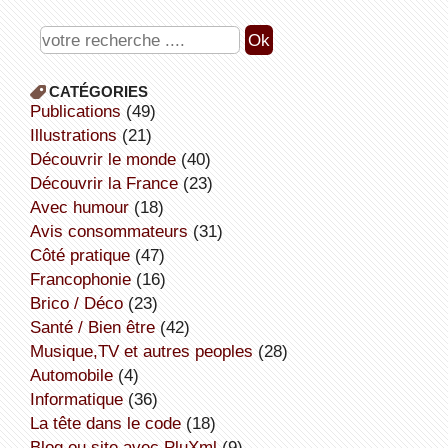
CATÉGORIES
publications
(49)
illustrations
(21)
découvrir le monde
(40)
découvrir la France
(23)
avec humour
(18)
avis consommateurs
(31)
côté pratique
(47)
Francophonie
(16)
Brico / Déco
(23)
Santé / Bien être
(42)
Musique,TV et autres peoples
(28)
Automobile
(4)
informatique
(36)
la tête dans le code
(18)
Blog ou site avec PluXml
(9)