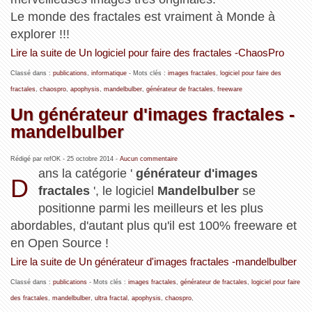
Le monde des fractales est vraiment à Monde à
explorer !!!
Lire la suite de Un logiciel pour faire des fractales -ChaosPro
Classé dans :
publications
,
informatique
- Mots clés :
images fractales
,
logiciel pour faire des
fractales
,
chaospro
,
apophysis
,
mandelbulber
,
générateur de fractales
,
freeware
Un générateur d'images fractales -
mandelbulber
Rédigé par refOK -
25 octobre 2014
-
Aucun commentaire
ans la catégorie '
générateur d'images
D
fractales
', le logiciel
Mandelbulber
se
positionne parmi les meilleurs et les plus
abordables, d'autant plus qu'il est 100% freeware et
en Open Source !
Lire la suite de Un générateur d'images fractales -mandelbulber
Classé dans :
publications
- Mots clés :
images fractales
,
générateur de fractales
,
logiciel pour faire
des fractales
,
mandelbulber
,
ultra fractal
,
apophysis
,
chaospro
,