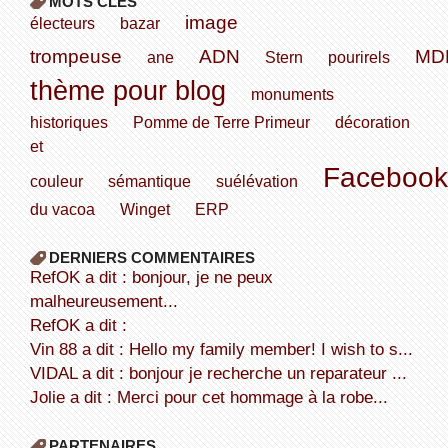
MOTS CLÉS
image
électeurs
bazar
trompeuse
ADN
MD
ane
Stern
pourirels
thème pour blog
monuments
historiques
Pomme de Terre Primeur
décoration
et
Facebook
couleur
sémantique
suélévation
du vacoa
Winget
ERP
DERNIERS COMMENTAIRES
refOK a dit : bonjour, je ne peux
malheureusement...
refOK a dit :
Vin 88 a dit : Hello my family member! I wish to s...
VIDAL a dit : bonjour je recherche un reparateur ...
Jolie a dit : Merci pour cet hommage à la robe...
PARTENAIRES