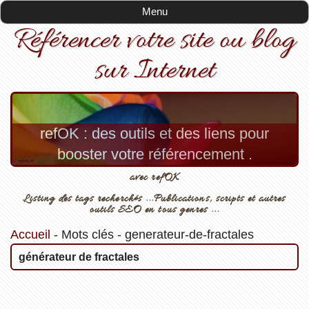
Menu
Référencer votre site ou blog
sur Internet
refOK : des outils et des liens pour
booster votre référencement .
avec refOK
Listing des tags recherchés ...Publications, scripts et autres
outils SEO en tous genres ...
Accueil
-
Mots clés
-
generateur-de-fractales
générateur de fractales