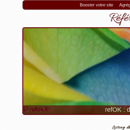
Booster votre site
Agrég
Référ
refOK : d
Listing de