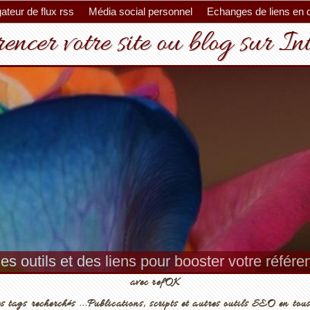
ateur de flux rss
Média social personnel
Echanges de liens en 
encer votre site ou blog sur In
es outils et des liens pour booster votre référ
avec refOK
s tags recherchés ...Publications, scripts et autres outils SEO en tous