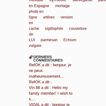
en Espagne
montage
photo en
ligne
artères
version
en
cache
sigillophile
couverture
de
LUI
parmesan
Echium
vulgare
DERNIERS
COMMENTAIRES
refOK a dit : bonjour, je
ne peux
malheureusement...
refOK a dit :
Vin 88 a dit : Hello my
family member! I wish to
s...
VIDAL a dit : bonjour je