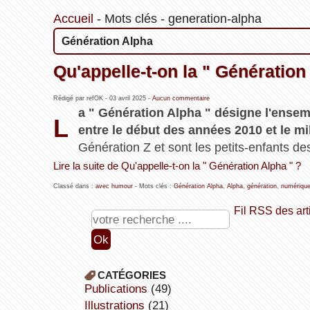
Accueil
-
Mots clés
-
generation-alpha
Génération Alpha
Qu'appelle-t-on la " Génération
Rédigé par refOK -
03 avril 2025
-
Aucun commentaire
a " Génération Alpha " désigne l'ens
L
entre le début des années 2010 et le m
Génération Z et sont les petits-enfants d
Lire la suite de Qu'appelle-t-on la " Génération Alpha " ?
Classé dans :
avec humour
- Mots clés :
Génération Alpha
,
Alpha
,
génération
,
numériqu
Fil RSS des art
CATÉGORIES
publications
(49)
illustrations
(21)