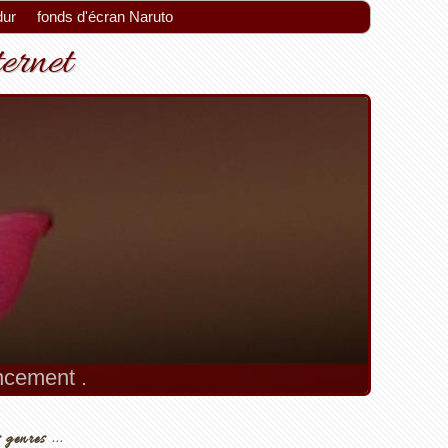
dur
fonds d'écran Naruto
ternet
encement .
 genres ...