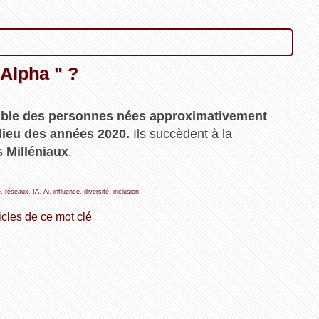
 Alpha " ?
emble des personnes nées approximativement
ilieu des années 2020.
Ils succèdent à la
es
Milléniaux
.
e
,
réseaux
,
IA
,
Ai
,
influence
,
diversité
,
inclusion
icles de ce mot clé