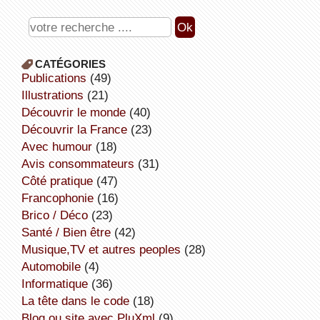
CATÉGORIES
publications
(49)
illustrations
(21)
découvrir le monde
(40)
découvrir la France
(23)
avec humour
(18)
avis consommateurs
(31)
côté pratique
(47)
Francophonie
(16)
Brico / Déco
(23)
Santé / Bien être
(42)
Musique,TV et autres peoples
(28)
Automobile
(4)
informatique
(36)
la tête dans le code
(18)
Blog ou site avec PluXml
(9)