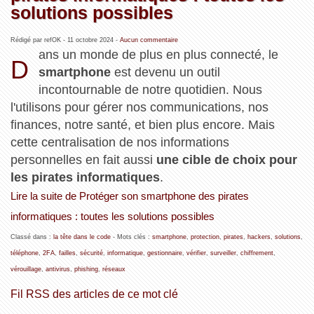
solutions possibles
Rédigé par refOK -
11 octobre 2024
-
Aucun commentaire
ans un monde de plus en plus connecté, le
D
smartphone
est devenu un outil
incontournable de notre quotidien. Nous
l'utilisons pour gérer nos communications, nos
finances, notre santé, et bien plus encore. Mais
cette centralisation de nos informations
personnelles en fait aussi
une cible de choix pour
les pirates informatiques
.
Lire la suite de Protéger son smartphone des pirates
informatiques : toutes les solutions possibles
Classé dans :
la tête dans le code
- Mots clés :
smartphone
,
protection
,
pirates
,
hackers
,
solutions
,
téléphone
,
2FA
,
failles
,
sécurité
,
informatique
,
gestionnaire
,
vérifier
,
surveiller
,
chiffrement
,
vérouillage
,
antivirus
,
phishing
,
réseaux
Fil RSS des articles de ce mot clé