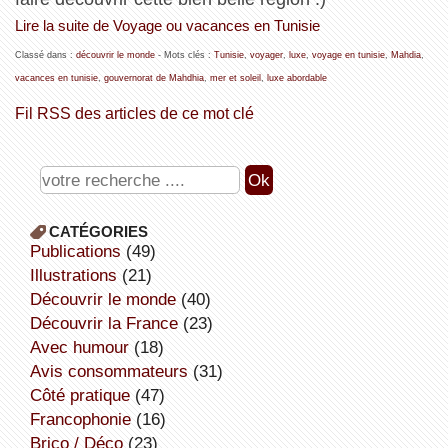
Lire la suite de Voyage ou vacances en Tunisie
Classé dans :
découvrir le monde
- Mots clés :
Tunisie
,
voyager
,
luxe
,
voyage en tunisie
,
Mahdia
,
vacances en tunisie
,
gouvernorat de Mahdhia
,
mer et soleil
,
luxe abordable
Fil RSS des articles de ce mot clé
CATÉGORIES
publications
(49)
illustrations
(21)
découvrir le monde
(40)
découvrir la France
(23)
avec humour
(18)
avis consommateurs
(31)
côté pratique
(47)
Francophonie
(16)
Brico / Déco
(23)