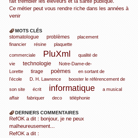
fait trembler les éleveurs et la santé publique.
Ce métier peut vous rendre riche dans les années à
venir
MOTS CLÉS
stomatologue
problèmes
placement
financier
résine
plaquette
PluXml
commerciale
qualité de
technologie
vie
Notre-Dame-de-
poèmes
tirage
Lorette
en sortant de
l'école
D. H. Lawrence
booster le référencement de
informatique
son site
écrit
a musical
affair
fabriquer
deco
téléphonie
DERNIERS COMMENTAIRES
refOK a dit : bonjour, je ne peux
malheureusement...
refOK a dit :