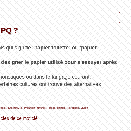
 PQ ?
s qui signifie "
papier toilette
" ou "
papier
désigner le papier utilisé pour s'essuyer après
oristiques ou dans le langage courant.
ertaines cultures ont trouvé des alternatives
papier
,
alternatives
,
évolution
,
naturelle
,
grecs
,
chinois
,
égyptiens
,
Japon
icles de ce mot clé