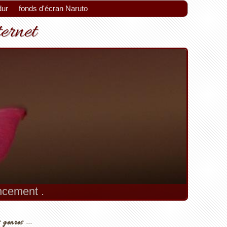
dur
fonds d'écran Naruto
ternet
encement .
 genres ...