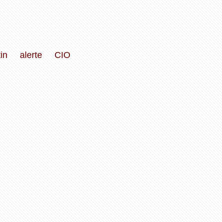
in
alerte
CIO