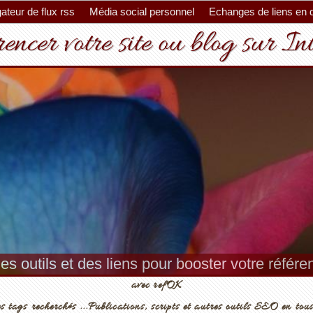
ateur de flux rss
Média social personnel
Echanges de liens en 
encer votre site ou blog sur In
es outils et des liens pour booster votre référ
avec refOK
s tags recherchés ...Publications, scripts et autres outils SEO en tous