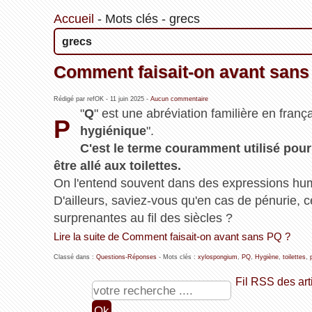
Accueil
-
Mots clés
-
grecs
grecs
Comment faisait-on avant sans
Rédigé par refOK -
11 juin 2025
-
Aucun commentaire
"
Q
" est une abréviation familière en françai
P
hygiénique
".
C'est le terme couramment utilisé pour 
être allé aux toilettes.
On l'entend souvent dans des expressions hum
D'ailleurs, saviez-vous qu'en cas de pénurie, c
surprenantes au fil des siècles ?
Lire la suite de Comment faisait-on avant sans PQ ?
Classé dans :
Questions-Réponses
- Mots clés :
xylospongium
,
PQ
,
Hygiène
,
toilettes
,
Fil RSS des art