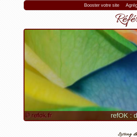
Booster votre site
Agrég
Référ
refOK : d
Listing de