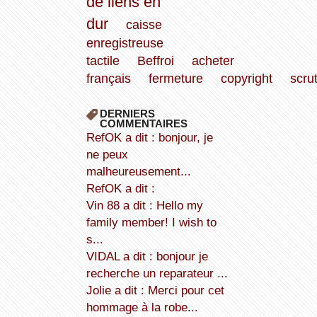
de liens en
dur
caisse
enregistreuse
tactile
Beffroi
acheter
français
fermeture
copyright
scrut
DERNIERS
COMMENTAIRES
refOK a dit : bonjour, je
ne peux
malheureusement...
refOK a dit :
Vin 88 a dit : Hello my
family member! I wish to
s...
VIDAL a dit : bonjour je
recherche un reparateur ...
Jolie a dit : Merci pour cet
hommage à la robe...