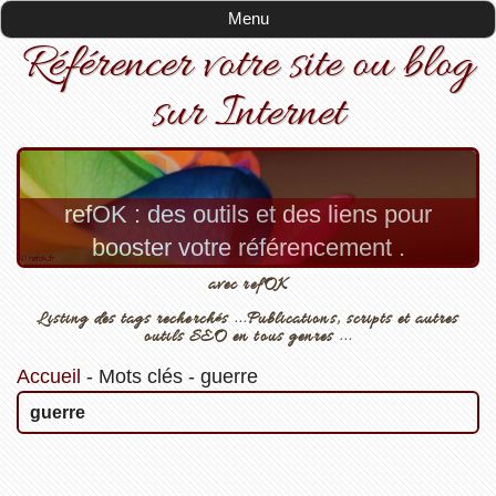
Menu
Référencer votre site ou blog
sur Internet
refOK : des outils et des liens pour
booster votre référencement .
avec refOK
Listing des tags recherchés ...Publications, scripts et autres
outils SEO en tous genres ...
Accueil
-
Mots clés
-
guerre
guerre