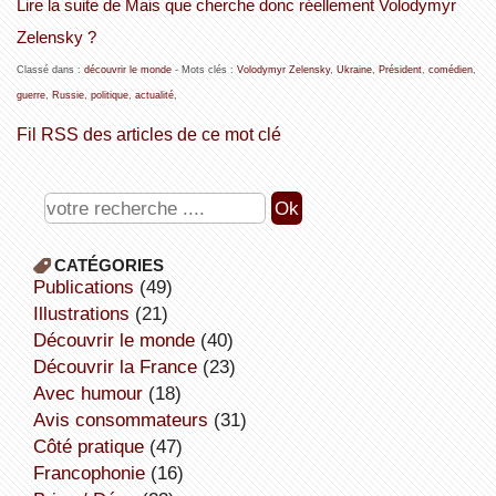
Lire la suite de Mais que cherche donc réellement Volodymyr
Zelensky ?
Classé dans :
découvrir le monde
- Mots clés :
Volodymyr Zelensky
,
Ukraine
,
Président
,
comédien
,
guerre
,
Russie
,
politique
,
actualité
,
Fil RSS des articles de ce mot clé
CATÉGORIES
publications
(49)
illustrations
(21)
découvrir le monde
(40)
découvrir la France
(23)
avec humour
(18)
avis consommateurs
(31)
côté pratique
(47)
Francophonie
(16)