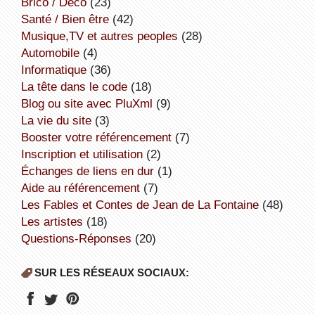
Brico / Déco
(23)
Santé / Bien être
(42)
Musique,TV et autres peoples
(28)
Automobile
(4)
informatique
(36)
la tête dans le code
(18)
Blog ou site avec PluXml
(9)
la vie du site
(3)
booster votre référencement
(7)
inscription et utilisation
(2)
échanges de liens en dur
(1)
aide au référencement
(7)
Les Fables et Contes de Jean de La Fontaine
(48)
Les artistes
(18)
Questions-Réponses
(20)
SUR LES RÉSEAUX SOCIAUX: