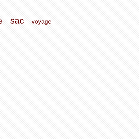
sac
e
voyage