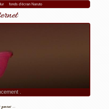
dur
fonds d'écran Naruto
ternet
encement .
 genres ...