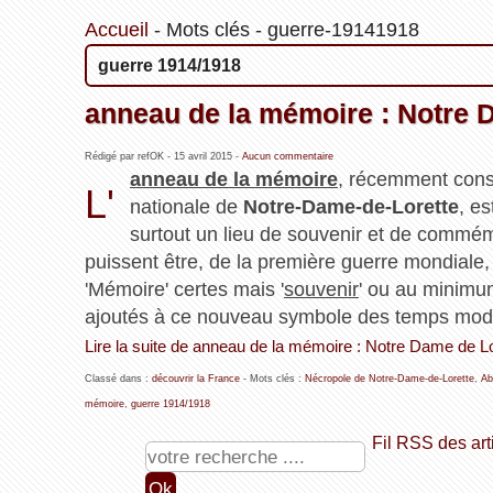
Accueil
-
Mots clés
-
guerre-19141918
guerre 1914/1918
anneau de la mémoire : Notre D
Rédigé par refOK -
15 avril 2015
-
Aucun commentaire
anneau de la mémoire
, récemment const
L'
nationale de
Notre-Dame-de-Lorette
, e
surtout un lieu de souvenir et de commém
puissent être, de la première guerre mondiale,
'Mémoire' certes mais '
souvenir
' ou au minimu
ajoutés à ce nouveau symbole des temps mod
Lire la suite de anneau de la mémoire : Notre Dame de L
Classé dans :
découvrir la France
- Mots clés :
Nécropole de Notre-Dame-de-Lorette
,
Ab
mémoire
,
guerre 1914/1918
Fil RSS des art