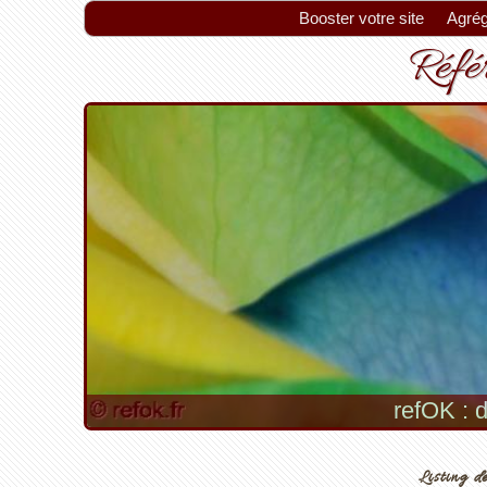
Booster votre site
Agrég
Référ
refOK : d
Listing de