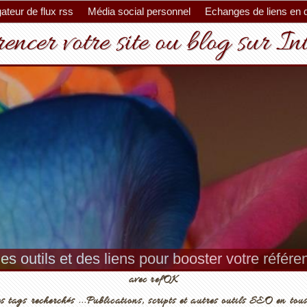
ateur de flux rss
Média social personnel
Echanges de liens en 
encer votre site ou blog sur In
es outils et des liens pour booster votre référ
avec refOK
s tags recherchés ...Publications, scripts et autres outils SEO en tous