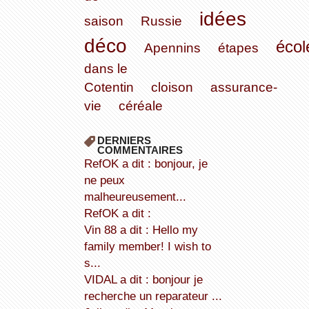
idées
saison
Russie
déco
écol
Apennins
étapes
dans le
Cotentin
cloison
assurance-
vie
céréale
DERNIERS
COMMENTAIRES
refOK a dit : bonjour, je
ne peux
malheureusement...
refOK a dit :
Vin 88 a dit : Hello my
family member! I wish to
s...
VIDAL a dit : bonjour je
recherche un reparateur ...