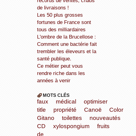
records de ventes, chaos
de livraisons !
Les 50 plus grosses
fortunes de France sont
tous des milliardaires
L'ombre de la Brucellose :
Comment une bactérie fait
trembler les éleveurs et la
santé publique.
Ce métier peut vous
rendre riche dans les
années à venir
MOTS CLÉS
faux
médical
optimiser
title
propriété
Canoë
Color
Gitano
toilettes
nouveautés
CD
xylospongium
fruits
de