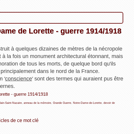
ame de Lorette - guerre 1914/1918
ruit à quelques dizaines de mètres de la nécropole
st à la fois un monument architectural étonnant, mais
oration de tous les morts, de quelque bord qu'ils
 principalement dans le nord de la France.
m '
conscience
' sont des termes qui auraient pus être
ernes.
orette - guerre 1914/1918
lain-Saint-Nazaire
,
anneau de la mémoire
,
Grande Guerre
,
Notre-Dame-de-Lorette
,
devoir de
icles de ce mot clé