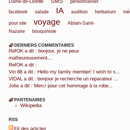
SMS
Dame-de-Lorette
personnaliser
IA
facebook
salade
audition
herbarium
méd
voyage
pour site
Ablain-Saint-
Nazaire
bouquiniste
DERNIERS COMMENTAIRES
refOK a dit : bonjour, je ne peux
malheureusement...
refOK a dit :
Vin 88 a dit : Hello my family member! I wish to s...
VIDAL a dit : bonjour je recherche un reparateur ...
Jolie a dit : Merci pour cet hommage à la robe...
PARTENAIRES
wikipedia
RSS
Fil des articles