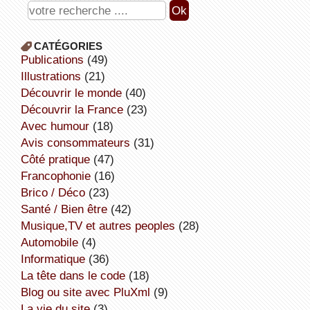
CATÉGORIES
publications
(49)
illustrations
(21)
découvrir le monde
(40)
découvrir la France
(23)
avec humour
(18)
avis consommateurs
(31)
côté pratique
(47)
Francophonie
(16)
Brico / Déco
(23)
Santé / Bien être
(42)
Musique,TV et autres peoples
(28)
Automobile
(4)
informatique
(36)
la tête dans le code
(18)
Blog ou site avec PluXml
(9)
la vie du site
(3)