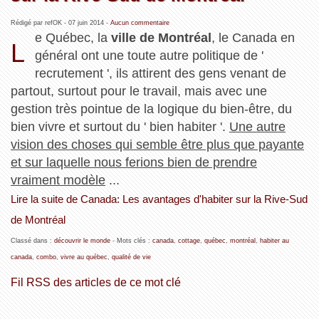
Rédigé par refOK -
07 juin 2014
-
Aucun commentaire
e Québec, la
ville de Montréal
, le Canada en
L
général ont une toute autre politique de '
recrutement ', ils attirent des gens venant de
partout, surtout pour le travail, mais avec une
gestion très pointue de la logique du bien-être, du
bien vivre et surtout du ' bien habiter '.
Une autre
vision des choses qui semble être plus que payante
et sur laquelle nous ferions bien de prendre
vraiment modèle
...
Lire la suite de Canada: Les avantages d'habiter sur la Rive-Sud
de Montréal
Classé dans :
découvrir le monde
- Mots clés :
canada
,
cottage
,
québec
,
montréal
,
habiter au
canada
,
combo
,
vivre au québec
,
qualité de vie
Fil RSS des articles de ce mot clé