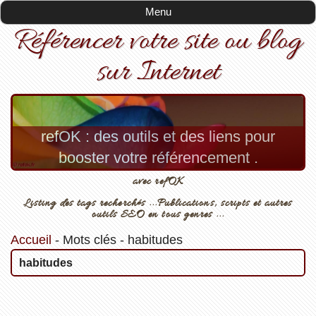
Menu
Référencer votre site ou blog
sur Internet
refOK : des outils et des liens pour
booster votre référencement .
avec refOK
Listing des tags recherchés ...Publications, scripts et autres
outils SEO en tous genres ...
Accueil
-
Mots clés
-
habitudes
habitudes