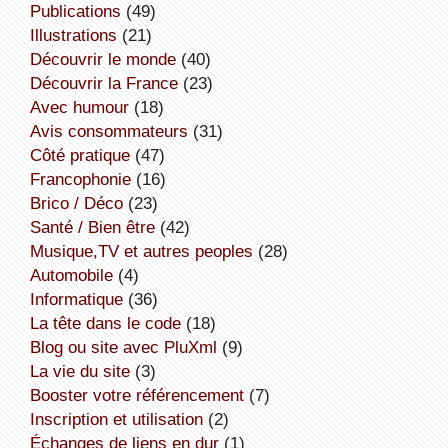
publications
(49)
illustrations
(21)
découvrir le monde
(40)
découvrir la France
(23)
avec humour
(18)
avis consommateurs
(31)
côté pratique
(47)
Francophonie
(16)
Brico / Déco
(23)
Santé / Bien être
(42)
Musique,TV et autres peoples
(28)
Automobile
(4)
informatique
(36)
la tête dans le code
(18)
Blog ou site avec PluXml
(9)
la vie du site
(3)
booster votre référencement
(7)
inscription et utilisation
(2)
échanges de liens en dur
(1)