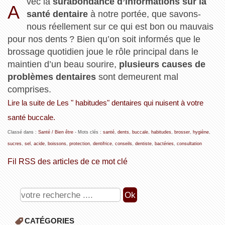
vec la
surabondance d’informations sur la
A
santé dentaire
à notre portée, que savons-
nous réellement sur ce qui est bon ou mauvais
pour nos dents ? Bien qu’on soit informés que le
brossage quotidien joue le rôle principal dans le
maintien d’un beau sourire,
plusieurs causes de
problèmes dentaires
sont demeurent mal
comprises.
Lire la suite de Les " habitudes" dentaires qui nuisent à votre
santé buccale.
Classé dans :
Santé / Bien être
- Mots clés :
santé
,
dents
,
buccale
,
habitudes
,
brosser
,
hygiène
,
sucres
,
sel
,
acide
,
boissons
,
protection
,
dentifrice
,
conseils
,
dentiste
,
bactéries
,
consultation
Fil RSS des articles de ce mot clé
CATÉGORIES