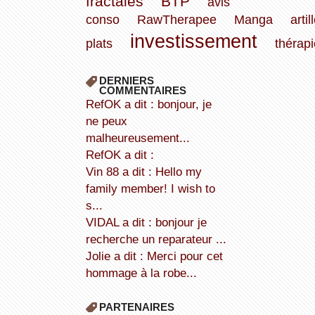
fractales
BTP
avis
conso
RawTherapee
Manga
artil
investissement
plats
thérapi
DERNIERS
COMMENTAIRES
refOK a dit : bonjour, je
ne peux
malheureusement...
refOK a dit :
Vin 88 a dit : Hello my
family member! I wish to
s...
VIDAL a dit : bonjour je
recherche un reparateur ...
Jolie a dit : Merci pour cet
hommage à la robe...
PARTENAIRES