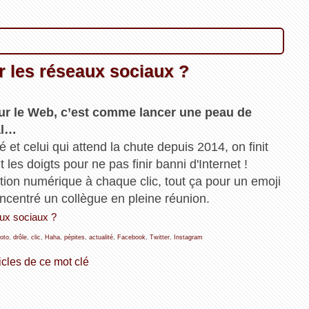
 les réseaux sociaux ?
sur le Web, c’est comme lancer une peau de
al…
 et celui qui attend la chute depuis 2014, on finit
les doigts pour ne pas finir banni d'Internet !
ation numérique à chaque clic, tout ça pour un emoji
concentré un collègue en pleine réunion.
aux sociaux ?
oto
,
drôle
,
clic
,
Haha
,
pépites
,
actualité
,
Facebook
,
Twitter
,
Instagram
icles de ce mot clé