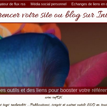
ateur de flux rss
Média social personnel
Echanges de liens en 
encer votre site ou blog sur In
es outils et des liens pour booster votre référ
avec refOK
s tags recherchés ...Publications, scripts et autres outils SEO en tous