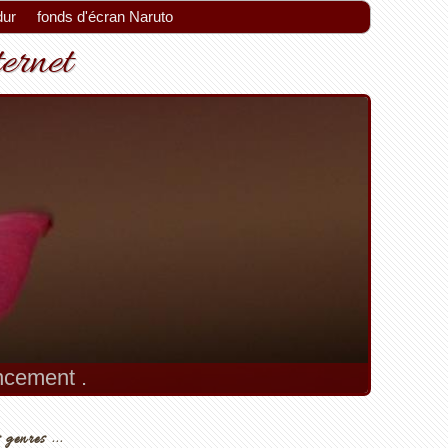
dur
fonds d'écran Naruto
ternet
encement .
 genres ...