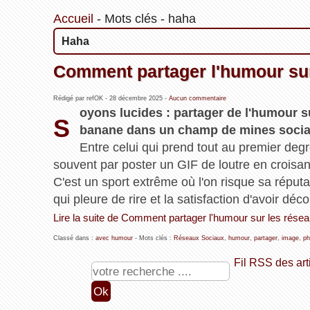
Accueil
-
Mots clés
-
haha
Haha
Comment partager l'humour sur
Rédigé par refOK -
28 décembre 2025
-
Aucun commentaire
oyons lucides : partager de l'humour 
S
banane dans un champ de mines soci
Entre celui qui prend tout au premier degré
souvent par poster un GIF de loutre en croisant 
C'est un sport extrême où l'on risque sa réput
qui pleure de rire et la satisfaction d'avoir dé
Lire la suite de Comment partager l'humour sur les rése
Classé dans :
avec humour
- Mots clés :
Réseaux Sociaux
,
humour
,
partager
,
image
,
ph
Fil RSS des art