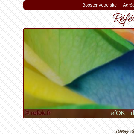
Booster votre site
Agrég
Référ
refOK : d
Listing de