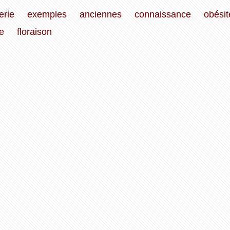
lerie
exemples
anciennes
connaissance
obésit
e
floraison