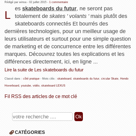
Rédigé par winsa -
02 juillet 2015
-
1 commentaire
es
skateboards du futur
, ne seront pas
L
totalement de
skates ' volants '
mais plutôt des
skateboards connectés Et bourrés des
dernières technologies, pour un meilleur usage de
leurs utilisateurs et surtout pour une simple question
de marketing et de concurrence entre les différentes
marques. Découvrez toutes les explications et les
différences directement, ici, en ligne ...
Lire la suite de Les skateboards du futur
Classé dans :
côté pratique
- Mots clés :
skateboard
,
skateboards du futur
,
circular Skate
,
Hendo
Hoverboard
,
youtube
,
vidéo
,
skateboard LEXUS
Fil RSS des articles de ce mot clé
CATÉGORIES