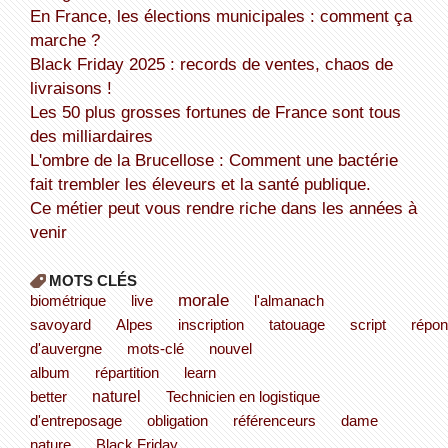
En France, les élections municipales : comment ça
marche ?
Black Friday 2025 : records de ventes, chaos de
livraisons !
Les 50 plus grosses fortunes de France sont tous
des milliardaires
L'ombre de la Brucellose : Comment une bactérie
fait trembler les éleveurs et la santé publique.
Ce métier peut vous rendre riche dans les années à
venir
MOTS CLÉS
morale
biométrique
live
l'almanach
savoyard
Alpes
inscription
tatouage
script
répo
d'auvergne
mots-clé
nouvel
album
répartition
learn
naturel
better
Technicien en logistique
d'entreposage
obligation
référenceurs
dame
nature
Black Friday