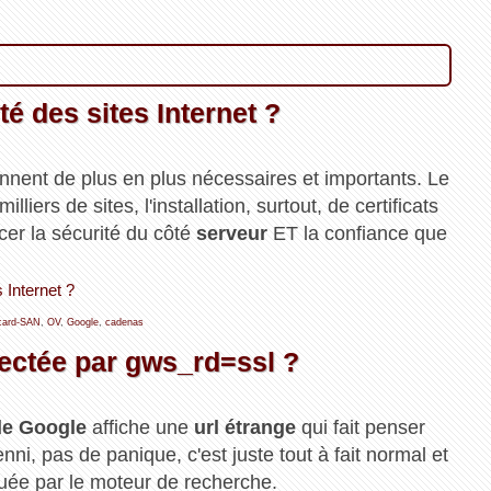
té des sites Internet ?
nnent de plus en plus nécessaires et importants. Le
lliers de sites, l'installation, surtout, de certificats
cer la sécurité du côté
serveur
ET la confiance que
s Internet ?
card-SAN
,
OV
,
Google
,
cadenas
fectée par gws_rd=ssl ?
de Google
affiche une
url étrange
qui fait penser
enni, pas de panique, c'est juste tout à fait normal et
uée par le moteur de recherche.