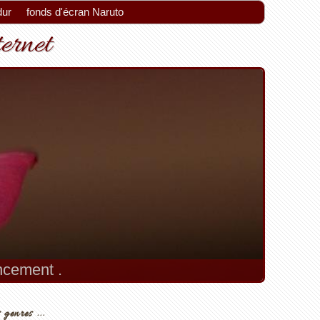
dur
fonds d'écran Naruto
ternet
encement .
 genres ...