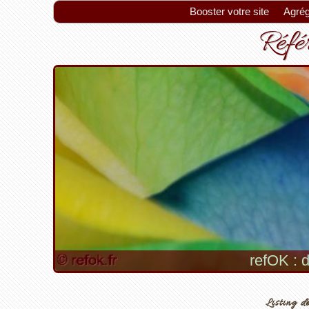
Booster votre site
Agrég
Référ
refOK : d
Listing de