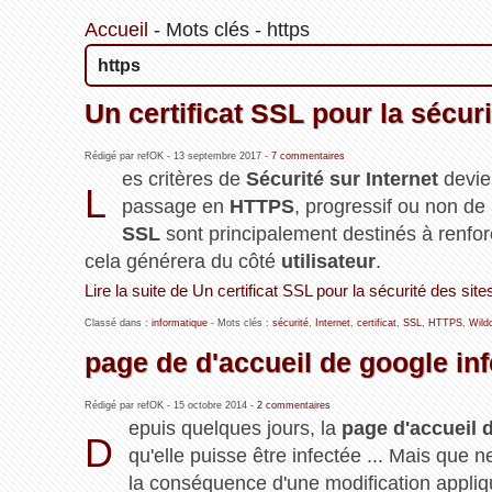
Accueil
-
Mots clés
-
https
https
Un certificat SSL pour la sécuri
Rédigé par refOK -
13 septembre 2017
-
7 commentaires
es critères de
Sécurité sur Internet
devie
L
passage en
HTTPS
, progressif ou non de mi
SSL
sont principalement destinés à renfor
cela générera du côté
utilisateur
.
Lire la suite de Un certificat SSL pour la sécurité des site
Classé dans :
informatique
- Mots clés :
sécurité
,
Internet
,
certificat
,
SSL
,
HTTPS
,
Wild
page de d'accueil de google in
Rédigé par refOK -
15 octobre 2014
-
2 commentaires
epuis quelques jours, la
page d'accueil 
D
qu'elle puisse être infectée ... Mais que n
la conséquence d'une modification appliq