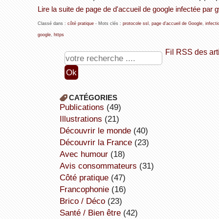
Lire la suite de page de d'accueil de google infectée par
Classé dans :
côté pratique
- Mots clés :
protocole ssl
,
page d'accueil de Google
,
infect
google
,
https
Fil RSS des art
CATÉGORIES
publications
(49)
illustrations
(21)
découvrir le monde
(40)
découvrir la France
(23)
avec humour
(18)
avis consommateurs
(31)
côté pratique
(47)
Francophonie
(16)
Brico / Déco
(23)
Santé / Bien être
(42)