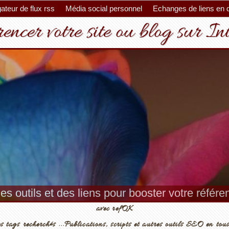
ateur de flux rss
Média social personnel
Echanges de liens en 
encer votre site ou blog sur In
es outils et des liens pour booster votre référ
avec refOK
s tags recherchés ...Publications, scripts et autres outils SEO en tous