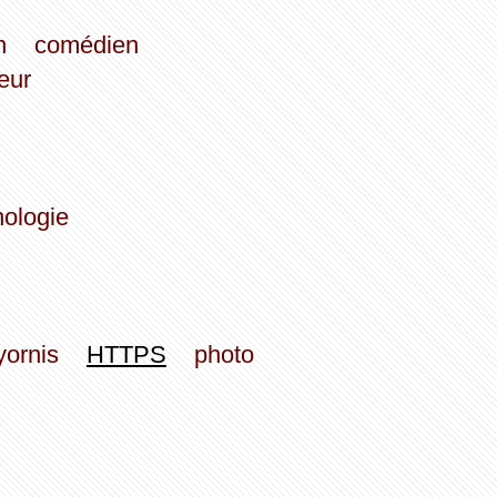
n
comédien
eur
ologie
yornis
HTTPS
photo