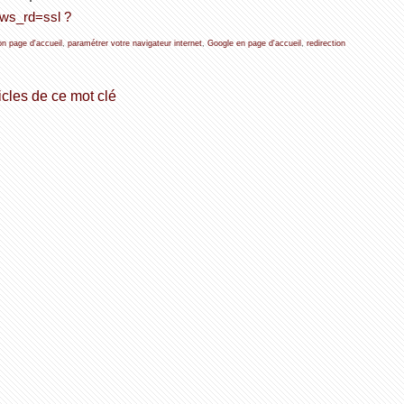
 gws_rd=ssl ?
ion page d'accueil
,
paramétrer votre navigateur internet
,
Google en page d'accueil
,
redirection
icles de ce mot clé