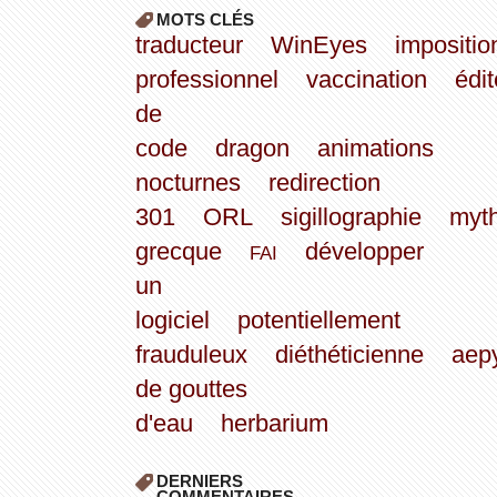
MOTS CLÉS
traducteur
WinEyes
impositio
professionnel
vaccination
édit
de
code
dragon
animations
nocturnes
redirection
301
ORL
sigillographie
myth
grecque
développer
FAI
un
logiciel
potentiellement
frauduleux
diéthéticienne
aep
de gouttes
d'eau
herbarium
DERNIERS
COMMENTAIRES