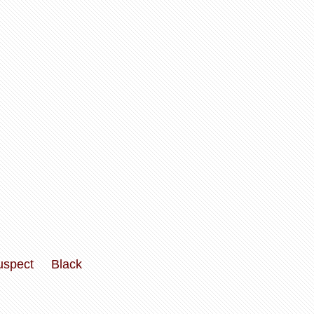
uspect
Black