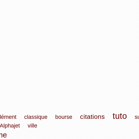
tuto
citations
lément
classique
bourse
s
Alphajet
ville
me