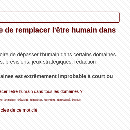
le de remplacer l'être humain dans
, voire de dépasser l'humain dans certains domaines
, prévisions, jeux stratégiques, rédaction
aines est extrêmement improbable à court ou
placer l'être humain dans tous les domaines ?
me
,
artificielle
,
créativité
,
remplacer
,
jugement
,
adaptabilité
,
éthique
icles de ce mot clé