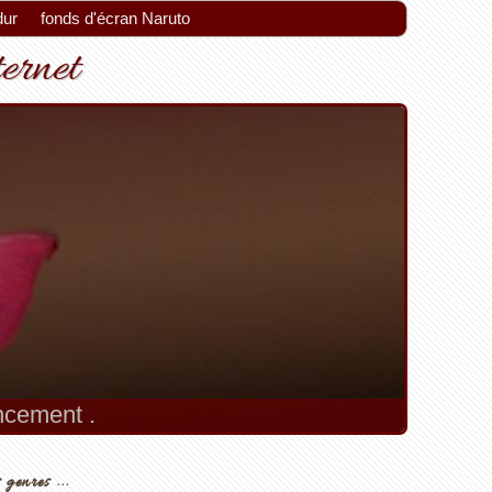
dur
fonds d'écran Naruto
ternet
encement .
 genres ...