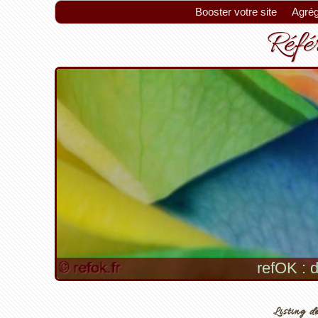
Booster votre site
Agrég
Référ
refOK : d
Listing de