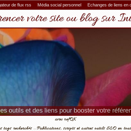
ateur de flux rss
Média social personnel
Echanges de liens en 
encer votre site ou blog sur In
es outils et des liens pour booster votre référ
avec refOK
s tags recherchés ...Publications, scripts et autres outils SEO en tous