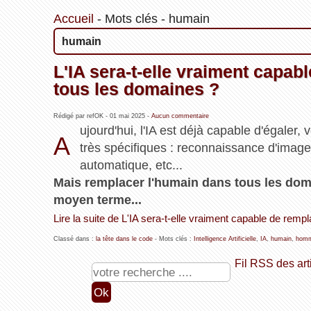
Accueil
-
Mots clés
-
humain
humain
L'IA sera-t-elle vraiment capab
tous les domaines ?
Rédigé par refOK -
01 mai 2025
-
Aucun commentaire
ujourd'hui, l'IA est déjà capable d'égaler
A
très spécifiques : reconnaissance d'images
automatique, etc...
Mais remplacer l'humain dans tous les dom
moyen terme...
Lire la suite de L'IA sera-t-elle vraiment capable de rem
Classé dans :
la tête dans le code
- Mots clés :
Intelligence Artificielle
,
IA
,
humain
,
hom
Fil RSS des art