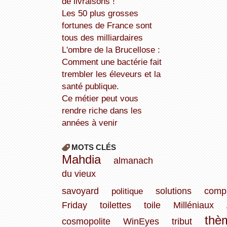
de livraisons !
Les 50 plus grosses
fortunes de France sont
tous des milliardaires
L'ombre de la Brucellose :
Comment une bactérie fait
trembler les éleveurs et la
santé publique.
Ce métier peut vous
rendre riche dans les
années à venir
MOTS CLÉS
Mahdia
almanach
du vieux
savoyard
politique
solutions
comp
Friday
toilettes
toile
Milléniaux
thè
cosmopolite
WinEyes
tribut