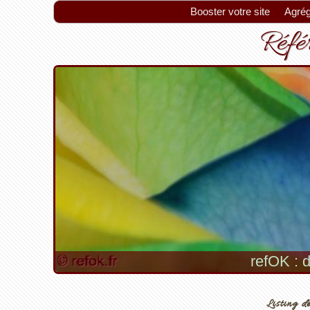
Booster votre site
Agrég
Référ
refOK : d
Listing de