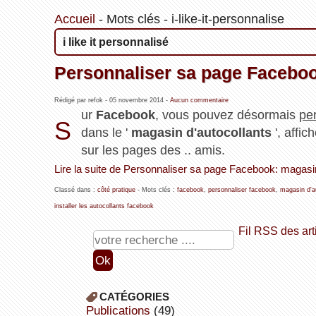
Accueil
-
Mots clés
-
i-like-it-personnalise
i like it personnalisé
Personnaliser sa page Faceboo
Rédigé par refok -
05 novembre 2014
-
Aucun commentaire
ur
Facebook
, vous pouvez désormais
pe
S
dans le '
magasin d'autocollants
', affi
sur les pages des .. amis.
Lire la suite de Personnaliser sa page Facebook: magasin
Classé dans :
côté pratique
- Mots clés :
facebook
,
personnaliser facebook
,
magasin d'a
installer les autocollants facebook
Fil RSS des art
CATÉGORIES
publications
(49)