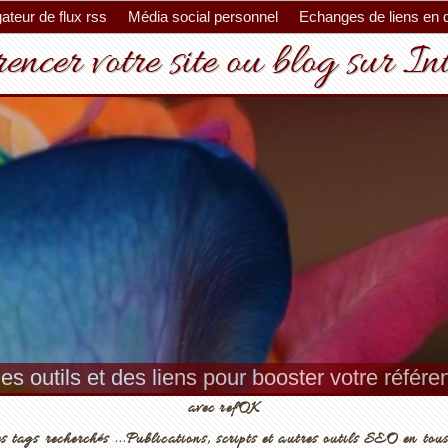
ateur de flux rss
Média social personnel
Echanges de liens en 
encer votre site ou blog sur In
es outils et des liens pour booster votre référ
avec refOK
s tags recherchés ...Publications, scripts et autres outils SEO en tous