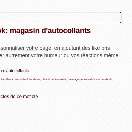
k: magasin d'autocollants
rsonnaliser votre page
, en ajoutant des like pris
cher autrement votre humeur ou vos réactions même
 d'autocollants
utocollants
,
autocollant facebook
,
i like it personnalisé
,
message personnalisé sur facebook
,
icles de ce mot clé