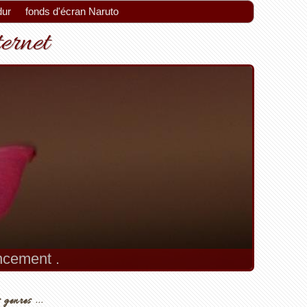
dur
fonds d'écran Naruto
ternet
encement .
 genres ...