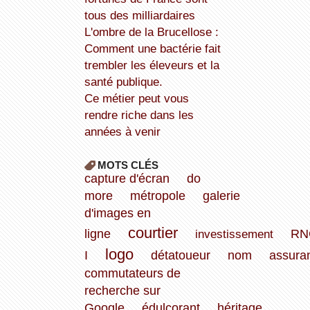
tous des milliardaires
L'ombre de la Brucellose :
Comment une bactérie fait
trembler les éleveurs et la
santé publique.
Ce métier peut vous
rendre riche dans les
années à venir
MOTS CLÉS
capture d'écran
do
more
métropole
galerie
d'images en
courtier
ligne
investissement
RN
logo
I
détatoueur
nom
assura
commutateurs de
recherche sur
Google
édulcorant
héritage