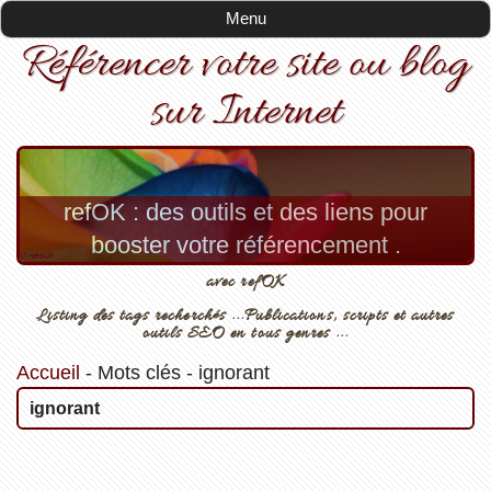
Menu
Référencer votre site ou blog
sur Internet
refOK : des outils et des liens pour
booster votre référencement .
avec refOK
Listing des tags recherchés ...Publications, scripts et autres
outils SEO en tous genres ...
Accueil
-
Mots clés
-
ignorant
ignorant