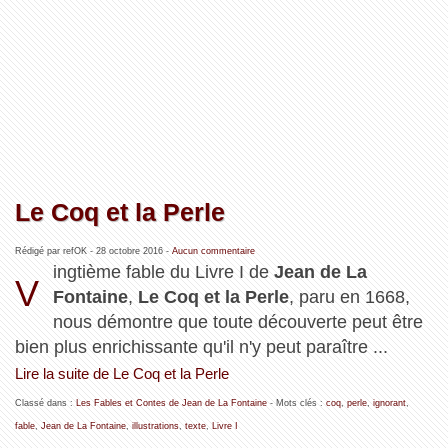
Le Coq et la Perle
Rédigé par refOK -
28 octobre 2016
-
Aucun commentaire
ingtième fable du Livre I de
Jean de La
V
Fontaine
,
Le Coq et la Perle
, paru en 1668,
nous démontre que toute découverte peut être
bien plus enrichissante qu'il n'y peut paraître ...
Lire la suite de Le Coq et la Perle
Classé dans :
Les Fables et Contes de Jean de La Fontaine
- Mots clés :
coq
,
perle
,
ignorant
,
fable
,
Jean de La Fontaine
,
illustrations
,
texte
,
Livre I