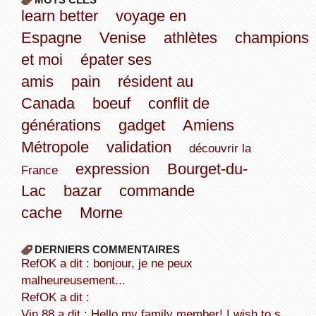
learn better
voyage en
Espagne
Venise
athlètes
champions
et moi
épater ses
amis
pain
résident au
Canada
boeuf
conflit de
générations
gadget
Amiens
Métropole
validation
découvrir la
expression
Bourget-du-
France
Lac
bazar
commande
cache
Morne
DERNIERS COMMENTAIRES
refOK a dit : bonjour, je ne peux
malheureusement...
refOK a dit :
Vin 88 a dit : Hello my family member! I wish to s...