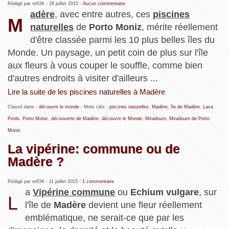
Rédigé par refOK -
28 juillet 2015
-
Aucun commentaire
adère
, avec entre autres, ces
piscines
M
naturelles
de
Porto Moniz
, mérite réellement
d'être classée parmi les 10 plus belles îles du
Monde. Un paysage, un petit coin de plus sur l'île
aux fleurs à vous couper le souffle, comme bien
d'autres endroits à visiter d'ailleurs ...
Lire la suite de les piscines naturelles à Madère
Classé dans :
découvrir le monde
- Mots clés :
piscines naturelles
,
Madère
,
île de Madère
,
Lava
Pools
,
Porto Moniz
,
découverte de Madère
,
découvrir le Monde
,
Miradouro
,
Miradouro de Porto
Moniz
La vipérine: commune ou de
Madère ?
Rédigé par refOK -
11 juillet 2015
-
1 commentaire
a
Vipérine commune
ou
Echium vulgare
, sur
L
l'île de
Madère
devient une fleur réellement
emblématique, ne serait-ce que par les