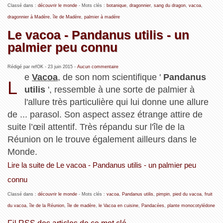
Classé dans :
découvrir le monde
- Mots clés :
botanique
,
dragonnier
,
sang du dragon
,
vacoa
,
dragonnier à Madère
,
île de Madère
,
palmier à madère
Le vacoa - Pandanus utilis - un
palmier peu connu
Rédigé par refOK -
23 juin 2015
-
Aucun commentaire
e
Vacoa
, de son nom scientifique '
Pandanus
L
utilis
', ressemble à une sorte de palmier à
l'allure très particulière qui lui donne une allure
de ... parasol. Son aspect assez étrange attire de
suite l’œil attentif. Très répandu sur l'île de la
Réunion on le trouve également ailleurs dans le
Monde.
Lire la suite de Le vacoa - Pandanus utilis - un palmier peu
connu
Classé dans :
découvrir le monde
- Mots clés :
vacoa
,
Pandanus utilis
,
pimpin
,
pied du vacoa
,
fruit
du vacoa
,
île de la Réunion
,
île de madère
,
le Vacoa en cuisine
,
Pandacées
,
plante monocotylédone
Fil RSS des articles de ce mot clé