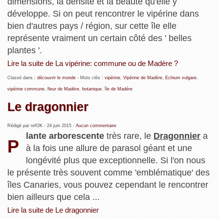
dimensions, la densité et la beauté qu'elle y
développe. Si on peut rencontrer le vipérine dans
bien d'autres pays / région, sur cette île elle
représente vraiment un certain côté des ' belles
plantes '.
Lire la suite de La vipérine: commune ou de Madère ?
Classé dans :
découvrir le monde
- Mots clés :
vipérine
,
Vipérine de Madère
,
Echium vulgare
,
vipérine commune
,
fleur de Madère
,
botanique
,
île de Madère
Le dragonnier
Rédigé par refOK -
24 juin 2015
-
Aucun commentaire
lante arborescente
très rare, le
Dragonnier
a
P
à la fois une allure de parasol géant et une
longévité plus que exceptionnelle. Si l'on nous
le présente très souvent comme 'emblématique' des
îles Canaries, vous pouvez cependant le rencontrer
bien ailleurs que cela ...
Lire la suite de Le dragonnier