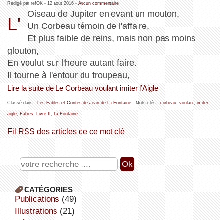
Rédigé par refOK -
12 août 2016
-
Aucun commentaire
Oiseau de Jupiter enlevant un mouton,
L'
Un Corbeau témoin de l'affaire,
Et plus faible de reins, mais non pas moins
glouton,
En voulut sur l'heure autant faire.
Il tourne à l'entour du troupeau,
Lire la suite de Le Corbeau voulant imiter l’Aigle
Classé dans :
Les Fables et Contes de Jean de La Fontaine
- Mots clés :
corbeau
,
voulant
,
imiter
,
aigle
,
Fables
,
Livre II
,
La Fontaine
Fil RSS des articles de ce mot clé
CATÉGORIES
publications
(49)
illustrations
(21)