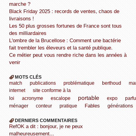
marche ?
Black Friday 2025 : records de ventes, chaos de
livraisons !
Les 50 plus grosses fortunes de France sont tous
des milliardaires
L'ombre de la Brucellose : Comment une bactérie
fait trembler les éleveurs et la santé publique.
Ce métier peut vous rendre riche dans les années à
venir
MOTS CLÉS
match
publications
problématique
berthoud
ma
internet
site conforme à la
portable
loi
acronyme
escalope
expo
parf
Fables
ménager
conteur
pratique
générations
DERNIERS COMMENTAIRES
refOK a dit : bonjour, je ne peux
malheureusement...