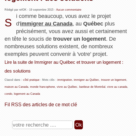
Rédigé par refOK -
19 septembre 2015
-
Aucun commentaire
i comme beaucoup, vous avez le projet
S
d'
immigrer au Canada
, au
Québec
plus
précisément, vous avez aussi et certainement
en tête le soucis de
trouver un logement
. De
nombreuses solutions existent, de nombreux
exemples peuvent convenir à 'votre' projet.
Lire la suite de Immigrer au Québec et trouver un logement :
des solutions
Classé dans :
côté pratique
- Mots clés :
immigration
,
immigrer au Québec
,
trouver un logement
,
maison au Canada
,
monde francophone
,
vivre au Québec
,
banlieue de Montréal
,
vivre au canada
,
condo
,
logement au Canada
Fil RSS des articles de ce mot clé