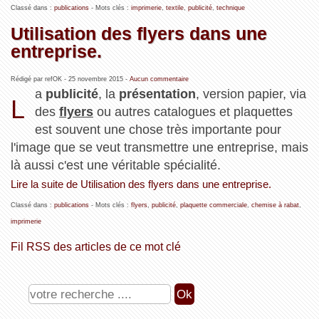
Classé dans :
publications
- Mots clés :
imprimerie
,
textile
,
publicité
,
technique
Utilisation des flyers dans une
entreprise.
Rédigé par refOK -
25 novembre 2015
-
Aucun commentaire
a
publicité
, la
présentation
, version papier, via
L
des
flyers
ou autres catalogues et plaquettes
est souvent une chose très importante pour
l'image que se veut transmettre une entreprise, mais
là aussi c'est une véritable spécialité.
Lire la suite de Utilisation des flyers dans une entreprise.
Classé dans :
publications
- Mots clés :
flyers
,
publicité
,
plaquette commerciale
,
chemise à rabat
,
imprimerie
Fil RSS des articles de ce mot clé