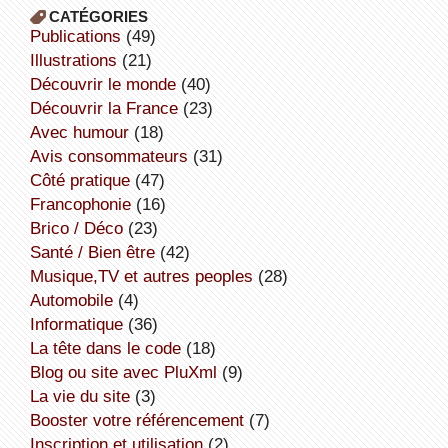
CATÉGORIES
publications
(49)
illustrations
(21)
découvrir le monde
(40)
découvrir la France
(23)
avec humour
(18)
avis consommateurs
(31)
côté pratique
(47)
Francophonie
(16)
Brico / Déco
(23)
Santé / Bien être
(42)
Musique,TV et autres peoples
(28)
Automobile
(4)
informatique
(36)
la tête dans le code
(18)
Blog ou site avec PluXml
(9)
la vie du site
(3)
booster votre référencement
(7)
inscription et utilisation
(2)