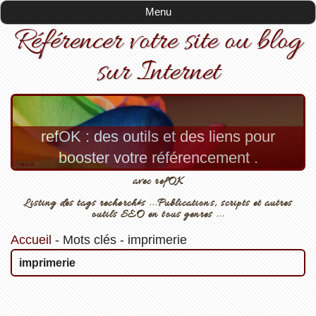
Menu
Référencer votre site ou blog
sur Internet
refOK : des outils et des liens pour
booster votre référencement .
avec refOK
Listing des tags recherchés ...Publications, scripts et autres
outils SEO en tous genres ...
Accueil
-
Mots clés
-
imprimerie
imprimerie