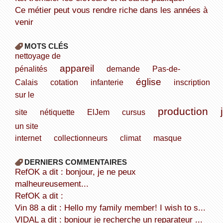
Ce métier peut vous rendre riche dans les années à
venir
MOTS CLÉS
nettoyage de
appareil
pénalités
demande
Pas-de-
église
Calais
cotation
infanterie
inscription
sur le
production
site
nétiquette
ElJem
cursus
un site
internet
collectionneurs
climat
masque
DERNIERS COMMENTAIRES
refOK a dit : bonjour, je ne peux
malheureusement...
refOK a dit :
Vin 88 a dit : Hello my family member! I wish to s...
VIDAL a dit : bonjour je recherche un reparateur ...