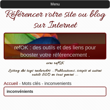
Menu
Référencer votre site ou blog
sur Internet
refOK : des outils et des liens pour
booster votre référencement .
avec refOK
Listing des tags recherchés ...Publications, scripts et autres
outils SEO en tous genres ...
Accueil
-
Mots clés
-
inconvenients
inconvénients