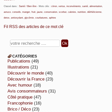
Classé dans :
Santé / Bien être
- Mots clés :
citron
,
vertus
,
inconvénients
,
santé
,
alimentation
,
astuce
,
conseils
,
manger
,
fruit
,
jaune
,
conservation
,
scorbut
,
calories
,
nutrition
,
diéthéticienne
,
detox
,
antioxydant
,
glycémie
,
courbatures
,
aphtes
Fil RSS des articles de ce mot clé
CATÉGORIES
publications
(49)
illustrations
(21)
découvrir le monde
(40)
découvrir la France
(23)
avec humour
(18)
avis consommateurs
(31)
côté pratique
(47)
Francophonie
(16)
Brico / Déco
(23)