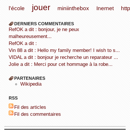
jouer
l'école
miniinthebox
Inernet
htt
DERNIERS COMMENTAIRES
refOK a dit : bonjour, je ne peux
malheureusement...
refOK a dit :
Vin 88 a dit : Hello my family member! I wish to s...
VIDAL a dit : bonjour je recherche un reparateur ...
Jolie a dit : Merci pour cet hommage à la robe...
PARTENAIRES
wikipedia
RSS
Fil des articles
Fil des commentaires