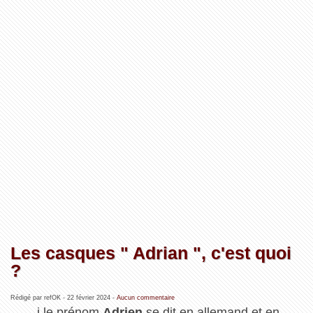
Les casques " Adrian ", c'est quoi
?
Rédigé par refOK -
22 février 2024
-
Aucun commentaire
i le prénom
Adrien
se dit en allemand et en