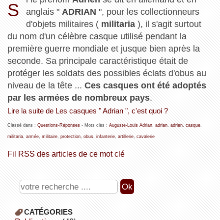
S
anglais "
ADRIAN
", pour les collectionneurs
d'objets militaires (
militaria
), il s'agit surtout
du nom d'un célèbre casque utilisé pendant la
première guerre mondiale et jusque bien après la
seconde. Sa principale caractéristique était de
protéger les soldats des possibles éclats d'obus au
niveau de la tête ...
Ces casques ont été adoptés
par les armées de nombreux pays
.
Lire la suite de Les casques " Adrian ", c'est quoi ?
Classé dans :
Questions-Réponses
- Mots clés :
Auguste-Louis Adrian
,
adrian
,
adrien
,
casque
,
militaria
,
armée
,
militaire
,
protection
,
obus
,
infanterie
,
artillerie
,
cavalerie
Fil RSS des articles de ce mot clé
CATÉGORIES