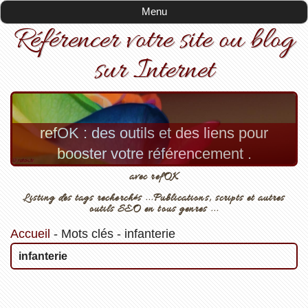
Menu
Référencer votre site ou blog
sur Internet
refOK : des outils et des liens pour
booster votre référencement .
avec refOK
Listing des tags recherchés ...Publications, scripts et autres
outils SEO en tous genres ...
Accueil
-
Mots clés
-
infanterie
infanterie