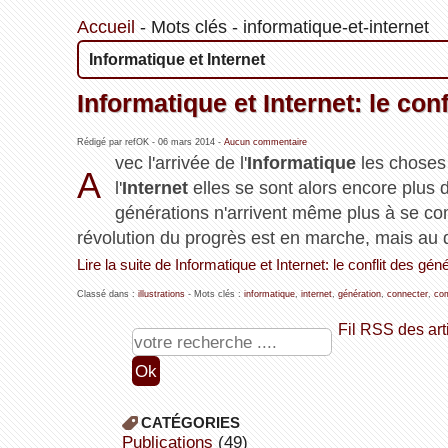
Accueil
-
Mots clés
-
informatique-et-internet
Informatique et Internet
Informatique et Internet: le con
Rédigé par refOK -
06 mars 2014
-
Aucun commentaire
vec l'arrivée de l'
Informatique
les choses 
A
l'
Internet
elles se sont alors encore plus 
générations n'arrivent même plus à se c
révolution du progrès est en marche, mais au 
Lire la suite de Informatique et Internet: le conflit des gén
Classé dans :
illustrations
- Mots clés :
informatique
,
internet
,
génération
,
connecter
,
co
Fil RSS des art
CATÉGORIES
publications
(49)