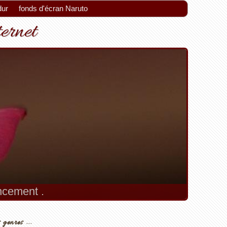
dur
fonds d'écran Naruto
ternet
encement .
 genres ...