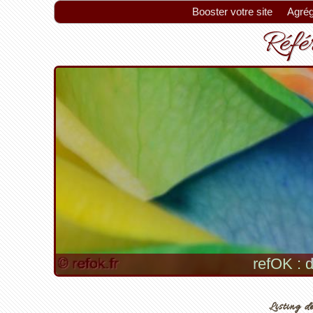
Booster votre site
Agrég
Référ
refOK : d
Listing de