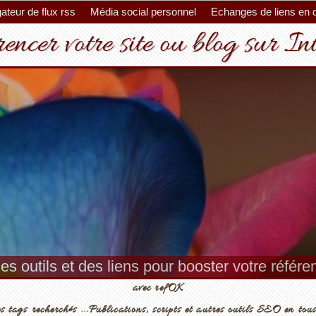
ateur de flux rss
Média social personnel
Echanges de liens en 
encer votre site ou blog sur In
es outils et des liens pour booster votre référ
avec refOK
s tags recherchés ...Publications, scripts et autres outils SEO en tous