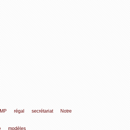
IMP
régal
secrétariat
Notre
e
modèles