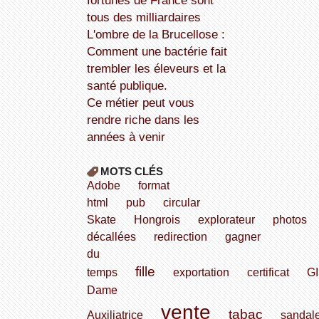
fortunes de France sont
tous des milliardaires
L'ombre de la Brucellose :
Comment une bactérie fait
trembler les éleveurs et la
santé publique.
Ce métier peut vous
rendre riche dans les
années à venir
MOTS CLÉS
Adobe
format
html
pub
circular
Skate
Hongrois
explorateur
photos
décallées
redirection
gagner
du
fille
temps
exportation
certificat
G
Dame
vente
tabac
Auxiliatrice
sandal