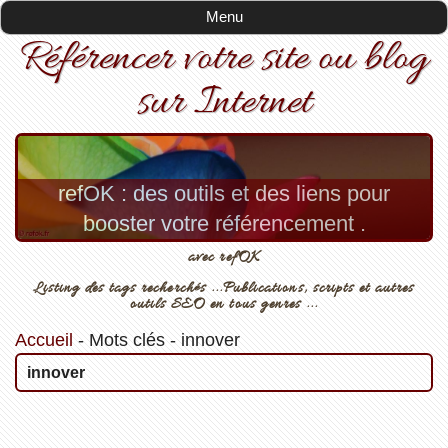
Menu
Référencer votre site ou blog
sur Internet
refOK : des outils et des liens pour
booster votre référencement .
avec refOK
Listing des tags recherchés ...Publications, scripts et autres
outils SEO en tous genres ...
Accueil
-
Mots clés
-
innover
innover