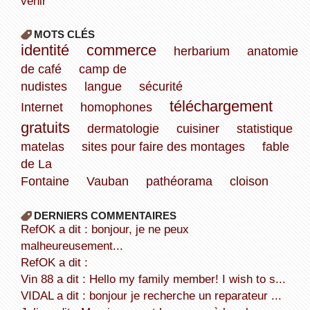
venir
MOTS CLÉS
identité
commerce
herbarium
anatomie
de café
camp de
nudistes
langue
sécurité
téléchargement
Internet
homophones
gratuits
dermatologie
cuisiner
statistique
matelas
sites pour faire des montages
fable
de La
Fontaine
Vauban
pathéorama
cloison
DERNIERS COMMENTAIRES
refOK a dit : bonjour, je ne peux
malheureusement...
refOK a dit :
Vin 88 a dit : Hello my family member! I wish to s...
VIDAL a dit : bonjour je recherche un reparateur ...