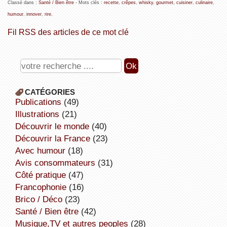
Classé dans :
Santé / Bien être
- Mots clés :
recette
,
crêpes
,
whisky
,
gourmet
,
cuisiner
,
culinaire
,
humour
,
innover
,
rire
,
Fil RSS des articles de ce mot clé
CATÉGORIES
publications
(49)
illustrations
(21)
découvrir le monde
(40)
découvrir la France
(23)
avec humour
(18)
avis consommateurs
(31)
côté pratique
(47)
Francophonie
(16)
Brico / Déco
(23)
Santé / Bien être
(42)
Musique,TV et autres peoples
(28)