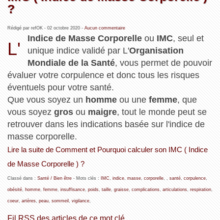
?
Rédigé par refOK -
02 octobre 2020
-
Aucun commentaire
Indice de Masse Corporelle
ou
IMC
, seul et
L'
unique indice validé par L'
Organisation
Mondiale de la Santé
, vous permet de pouvoir
évaluer votre corpulence et donc tous les risques
éventuels pour votre santé.
Que vous soyez un
homme
ou une
femme
, que
vous soyez
gros
ou
maigre
, tout le monde peut se
retrouver dans les indications basée sur l'indice de
masse corporelle.
Lire la suite de Comment et Pourquoi calculer son IMC ( Indice
de Masse Corporelle ) ?
Classé dans :
Santé / Bien être
- Mots clés :
IMC
,
indice
,
masse
,
corporelle
,
,
santé
,
corpulence
,
obésité
,
homme
,
femme
,
insuffisance
,
poids
,
taille
,
graisse
,
complications
,
articulations
,
respiration
,
coeur
,
artères
,
peau
,
sommeil
,
vigilance
,
Fil RSS des articles de ce mot clé