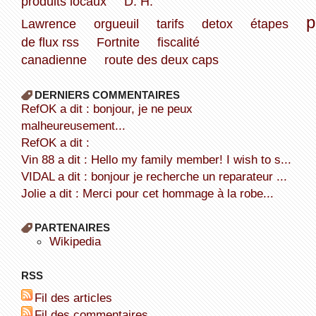
produits locaux
D. H.
p
Lawrence
orgueuil
tarifs
detox
étapes
de flux rss
Fortnite
fiscalité
canadienne
route des deux caps
DERNIERS COMMENTAIRES
refOK a dit : bonjour, je ne peux
malheureusement...
refOK a dit :
Vin 88 a dit : Hello my family member! I wish to s...
VIDAL a dit : bonjour je recherche un reparateur ...
Jolie a dit : Merci pour cet hommage à la robe...
PARTENAIRES
wikipedia
RSS
Fil des articles
Fil des commentaires