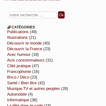
CATÉGORIES
publications
(49)
illustrations
(21)
découvrir le monde
(40)
découvrir la France
(23)
avec humour
(18)
avis consommateurs
(31)
côté pratique
(47)
Francophonie
(16)
Brico / Déco
(23)
Santé / Bien être
(42)
Musique,TV et autres peoples
(28)
Automobile
(4)
informatique
(36)
la tête dans le code
(18)