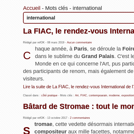
Accueil
-
Mots clés
-
international
international
La FIAC, le rendez-vous Interna
Rédigé par refOK -
08 mars 2019
-
Aucun commentaire
haque année, à
Paris
, se déroule la
Foir
C
dans le sublime du
Grand Palais
. C'est 
Monde en ce qui concerne l'Art, pus partic
des participants de renom, mais également de 
visiteurs.
Lire la suite de La FIAC, le rendez-vous International de 
Classé dans :
côté pratique
- Mots clés :
Art
,
FIAC
,
contempoarain
,
moderne
,
exposition
Bâtard de Stromae : tout le m
Rédigé par refOK -
13 octobre 2017
-
2 commentaires
tromae
, cette vedette désormais internatio
S
compositeur
aux mille facettes, notamme