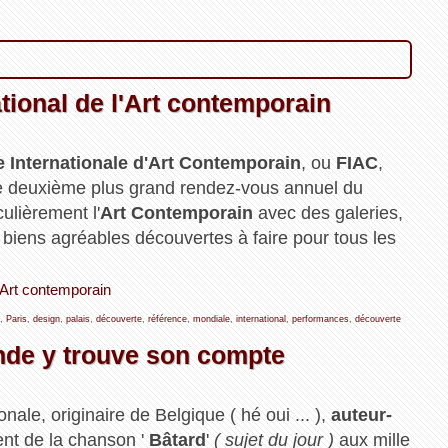
tional de l'Art contemporain
e Internationale d'Art Contemporain
, ou
FIAC
,
le deuxième plus grand rendez-vous annuel du
ulièrement l'
Art Contemporain
avec des galeries,
biens agréables découvertes à faire pour tous les
l'Art contemporain
,
Paris
,
design
,
palais
,
découverte
,
référence
,
mondiale
,
international
,
performances
,
découverte
onde y trouve son compte
nale, originaire de Belgique ( hé oui ... ),
auteur-
nt de la chanson '
Bâtard
'
( sujet du jour )
aux mille