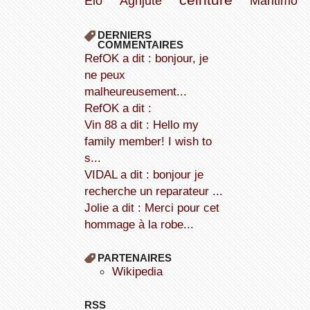
Elo
Agrijute
Maritimo
DERNIERS
COMMENTAIRES
refOK a dit : bonjour, je
ne peux
malheureusement...
refOK a dit :
Vin 88 a dit : Hello my
family member! I wish to
s...
VIDAL a dit : bonjour je
recherche un reparateur ...
Jolie a dit : Merci pour cet
hommage à la robe...
PARTENAIRES
wikipedia
RSS