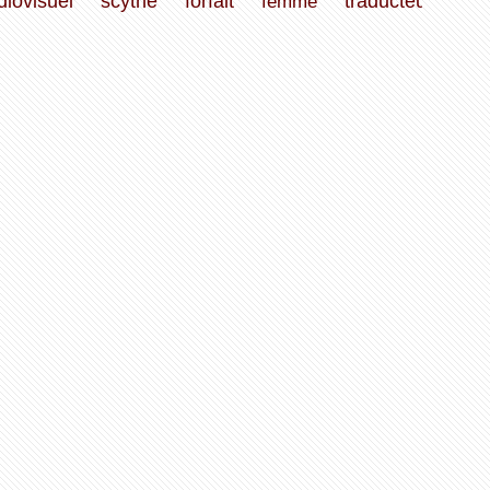
diovisuel
scythe
forfait
femme
traducteur