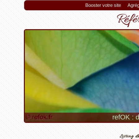
Booster votre site
Agrég
Référ
refOK : d
Listing de