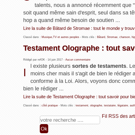
talents, nous a annoncé récemment que 
soit quand même sain d'esprit, seul dans sa tête
hop a quand même besoin de soutien ...
Lire la suite de Bâtard de Stromae : tout le monde y tro
Classé dans :
Musique,TV et autres peoples
- Mots clés :
Bâtard
,
Stromae
,
chanson
,
hi
Testament Olographe : tout savo
Rédigé par refOK -
14 juin 2017
-
Aucun commentaire
l existe plusieurs
sortes de testaments
. L
I
moins cher mais il s'agit de bien le rédiger a
conforme à la Loi. Alors, voyons donc comm
bien le rédiger ...
Lire la suite de Testament Olographe : tout savoir pour bie
Classé dans :
côté pratique
- Mots clés :
testament
,
olographe
,
testataire
,
légataire
,
aut
Fil RSS des art