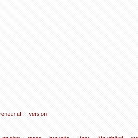
reneuriat
version