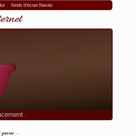
dur
fonds d'écran Naruto
ternet
encement .
 genres ...