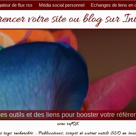
ateur de flux rss
Média social personnel
Echanges de liens en 
encer votre site ou blog sur In
es outils et des liens pour booster votre référ
avec refOK
s tags recherchés ...Publications, scripts et autres outils SEO en tous