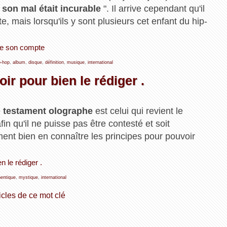
"
son mal était incurable
". Il arrive cependant qu'il
, mais lorsqu'ils y sont plusieurs cet enfant du hip-
uve son compte
p-hop
,
album
,
disque
,
définition
,
musique
,
international
ir pour bien le rédiger .
e
testament olographe
est celui qui revient le
fin qu'il ne puisse pas être contesté et soit
ent bien en connaître les principes pour pouvoir
n le rédiger .
hentique
,
mystique
,
international
icles de ce mot clé