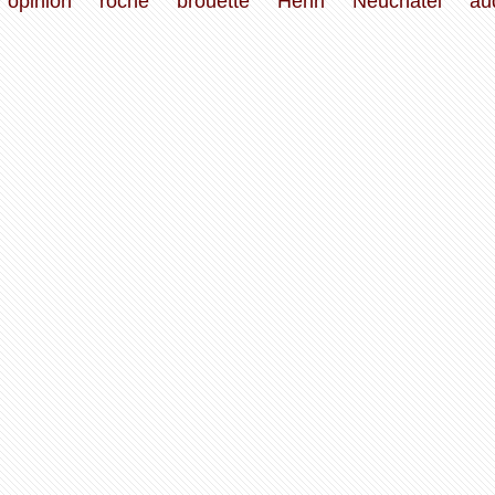
opinion
roche
brouette
Henri
Neuchâtel
au