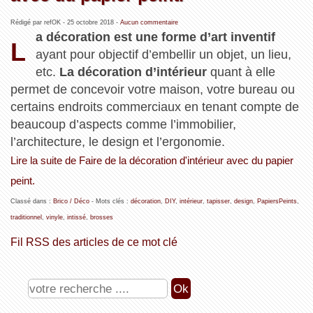
Rédigé par refOK -
25 octobre 2018
-
Aucun commentaire
a décoration est une forme d’art inventif
L
ayant pour objectif d’embellir un objet, un lieu,
etc.
La décoration d’intérieur
quant à elle
permet de concevoir votre maison, votre bureau ou
certains endroits commerciaux en tenant compte de
beaucoup d’aspects comme l’immobilier,
l’architecture, le design et l’ergonomie.
Lire la suite de Faire de la décoration d'intérieur avec du papier
peint.
Classé dans :
Brico / Déco
- Mots clés :
décoration
,
DIY
,
intérieur
,
tapisser
,
design
,
PapiersPeints
,
traditionnel
,
vinyle
,
intissé
,
brosses
Fil RSS des articles de ce mot clé