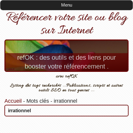
Menu
Référencer votre site ou blog
sur Internet
refOK : des outils et des liens pour
booster votre référencement .
avec refOK
Listing des tags recherchés ...Publications, scripts et autres
outils SEO en tous genres ...
Accueil
-
Mots clés
-
irrationnel
irrationnel