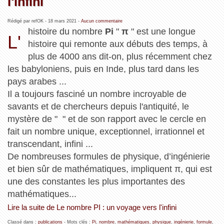
l'infini
Rédigé par refOK -
18 mars 2021
-
Aucun commentaire
histoire du nombre
Pi
"
π
" est une longue
L'
histoire qui remonte aux débuts des temps, à
plus de 4000 ans dit-on, plus récemment chez
les babyloniens, puis en Inde, plus tard dans les
pays arabes ...
Il a toujours fasciné un nombre incroyable de
savants et de chercheurs depuis l'antiquité, le
mystère de " " et de son rapport avec le cercle en
fait un nombre unique, exceptionnel, irrationnel et
transcendant, infini ...
De nombreuses formules de physique, d’ingénierie
et bien sûr de mathématiques, impliquent π, qui est
une des constantes les plus importantes des
mathématiques...
Lire la suite de Le nombre PI : un voyage vers l'infini
Classé dans :
publications
- Mots clés :
Pi
,
nombre
,
mathématiques
,
physique
,
ingénierie
,
formule
,