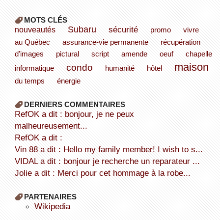
MOTS CLÉS
Subaru
sécurité
nouveautés
promo
vivre
au Québec
assurance-vie permanente
récupération
d'images
pictural
script
amende
oeuf
chapelle
maison
condo
informatique
humanité
hôtel
du temps
énergie
DERNIERS COMMENTAIRES
refOK a dit : bonjour, je ne peux
malheureusement...
refOK a dit :
Vin 88 a dit : Hello my family member! I wish to s...
VIDAL a dit : bonjour je recherche un reparateur ...
Jolie a dit : Merci pour cet hommage à la robe...
PARTENAIRES
wikipedia