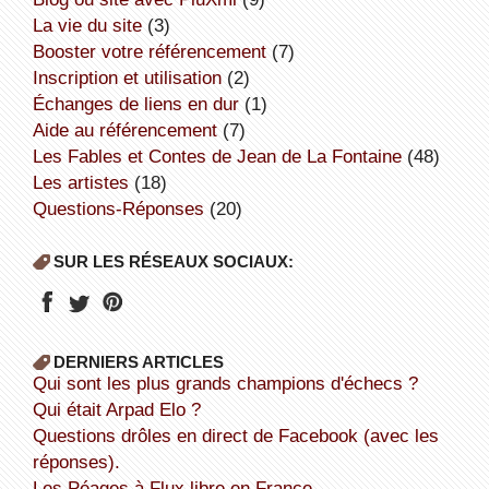
la vie du site
(3)
booster votre référencement
(7)
inscription et utilisation
(2)
échanges de liens en dur
(1)
aide au référencement
(7)
Les Fables et Contes de Jean de La Fontaine
(48)
Les artistes
(18)
Questions-Réponses
(20)
SUR LES RÉSEAUX SOCIAUX:
DERNIERS ARTICLES
Qui sont les plus grands champions d'échecs ?
Qui était Arpad Elo ?
Questions drôles en direct de Facebook (avec les
réponses).
Les Péages à Flux libre en France