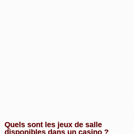
Quels sont les jeux de salle
disponibles dans un casino ?