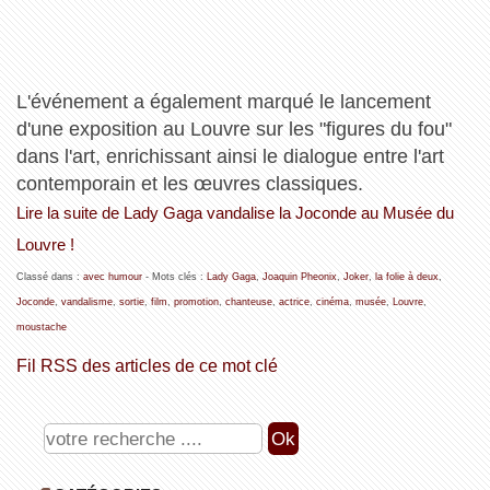
L'événement a également marqué le lancement
d'une exposition au Louvre sur les "figures du fou"
dans l'art, enrichissant ainsi le dialogue entre l'art
contemporain et les œuvres classiques.
Lire la suite de Lady Gaga vandalise la Joconde au Musée du
Louvre !
Classé dans :
avec humour
- Mots clés :
Lady Gaga
,
Joaquin Pheonix
,
Joker
,
la folie à deux
,
Joconde
,
vandalisme
,
sortie
,
film
,
promotion
,
chanteuse
,
actrice
,
cinéma
,
musée
,
Louvre
,
moustache
Fil RSS des articles de ce mot clé