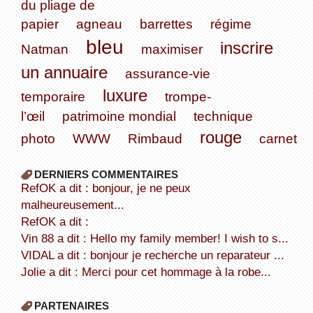
du pliage de
papier
agneau
barrettes
régime
bleu
inscrire
Natman
maximiser
un annuaire
assurance-vie
luxure
temporaire
trompe-
l’œil
patrimoine mondial
technique
rouge
photo
WWW
Rimbaud
carnet
DERNIERS COMMENTAIRES
refOK a dit : bonjour, je ne peux
malheureusement...
refOK a dit :
Vin 88 a dit : Hello my family member! I wish to s...
VIDAL a dit : bonjour je recherche un reparateur ...
Jolie a dit : Merci pour cet hommage à la robe...
PARTENAIRES