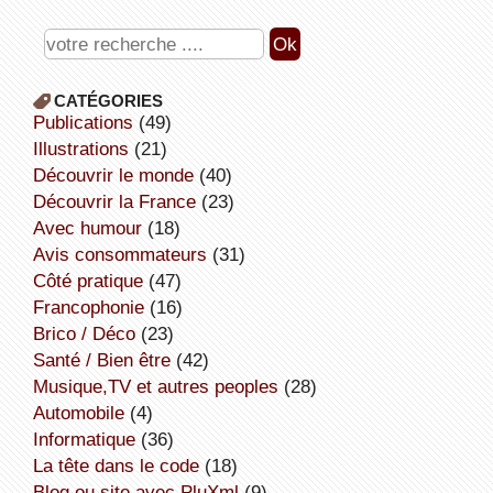
CATÉGORIES
publications
(49)
illustrations
(21)
découvrir le monde
(40)
découvrir la France
(23)
avec humour
(18)
avis consommateurs
(31)
côté pratique
(47)
Francophonie
(16)
Brico / Déco
(23)
Santé / Bien être
(42)
Musique,TV et autres peoples
(28)
Automobile
(4)
informatique
(36)
la tête dans le code
(18)
Blog ou site avec PluXml
(9)