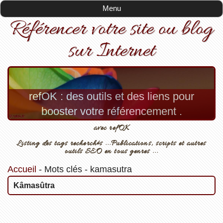
Menu
Référencer votre site ou blog
sur Internet
refOK : des outils et des liens pour
booster votre référencement .
avec refOK
Listing des tags recherchés ...Publications, scripts et autres
outils SEO en tous genres ...
Accueil
-
Mots clés
-
kamasutra
Kâmasûtra