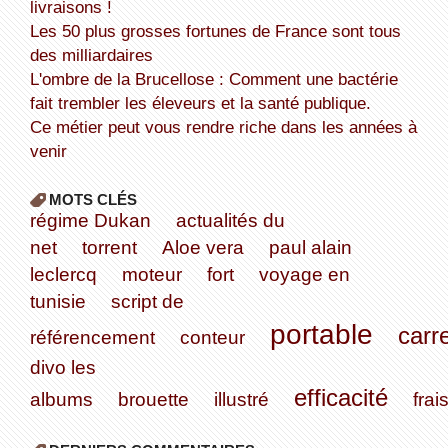
livraisons !
Les 50 plus grosses fortunes de France sont tous
des milliardaires
L'ombre de la Brucellose : Comment une bactérie
fait trembler les éleveurs et la santé publique.
Ce métier peut vous rendre riche dans les années à
venir
MOTS CLÉS
régime Dukan
actualités du
net
torrent
Aloe vera
paul alain
leclercq
moteur
fort
voyage en
tunisie
script de
portable
carr
référencement
conteur
divo les
efficacité
albums
brouette
illustré
frai