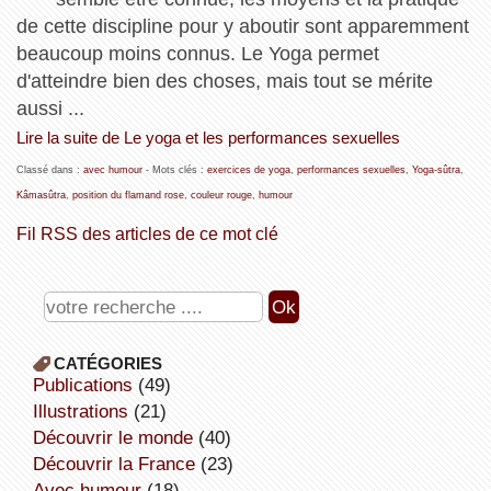
de cette discipline pour y aboutir sont apparemment
beaucoup moins connus. Le Yoga permet
d'atteindre bien des choses, mais tout se mérite
aussi ...
Lire la suite de Le yoga et les performances sexuelles
Classé dans :
avec humour
- Mots clés :
exercices de yoga
,
performances sexuelles
,
Yoga-sûtra
,
Kâmasûtra
,
position du flamand rose
,
couleur rouge
,
humour
Fil RSS des articles de ce mot clé
CATÉGORIES
publications
(49)
illustrations
(21)
découvrir le monde
(40)
découvrir la France
(23)
avec humour
(18)