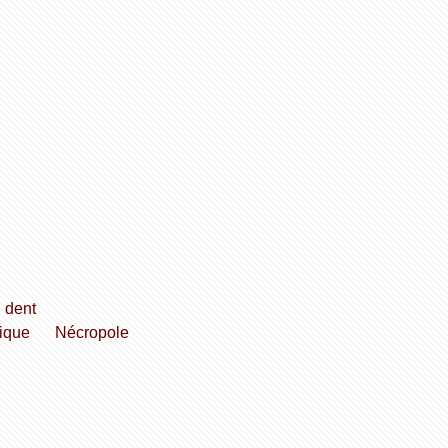
dent
tique
Nécropole