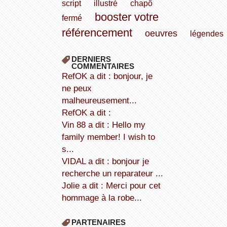
script
illustré
chapô
booster votre
fermé
référencement
oeuvres
légendes
DERNIERS
COMMENTAIRES
refOK a dit : bonjour, je
ne peux
malheureusement...
refOK a dit :
Vin 88 a dit : Hello my
family member! I wish to
s...
VIDAL a dit : bonjour je
recherche un reparateur ...
Jolie a dit : Merci pour cet
hommage à la robe...
PARTENAIRES