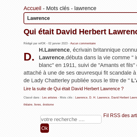
Accueil
-
Mots clés
-
lawrence
Lawrence
Qui était David Herbert Lawren
Rédigé par refOK -
02 janvier 2023
-
Aucun commentaire
H.Lawrence
, écrivain britannique con
D.
Lawrence
,débuta dans la vie comme " in
blanc" en 1911, suivi de "Amants et fils
attaché à une de ses œuvresqui fit scandale à 
de Lady Chatterley publiée sous le titre de "
L'
Lire la suite de Qui était David Herbert Lawrence ?
Classé dans :
Les artistes
- Mots clés :
Lawrence
,
D. H. Lawrence
,
David Herbert Lawr
théatre
,
livres
,
érotisme
Fil RSS des art