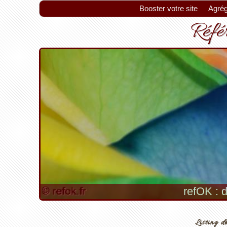
Booster votre site
Agrég
Référ
refOK : d
Listing de