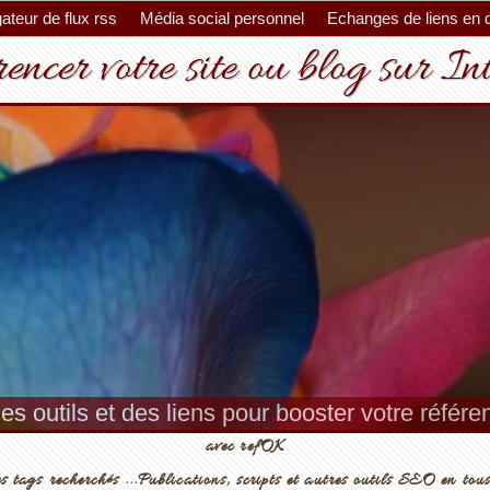
ateur de flux rss
Média social personnel
Echanges de liens en 
encer votre site ou blog sur In
es outils et des liens pour booster votre référ
avec refOK
s tags recherchés ...Publications, scripts et autres outils SEO en tous