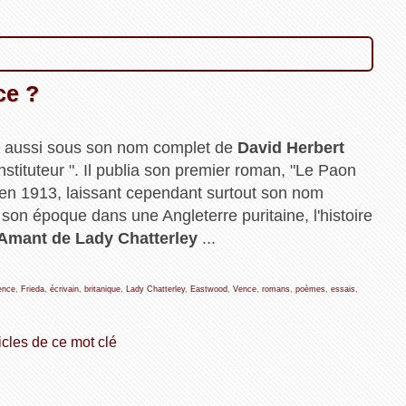
ce ?
nu aussi sous son nom complet de
David Herbert
stituteur ". Il publia son premier roman, "Le Paon
" en 1913, laissant cependant surtout son nom
son époque dans une Angleterre puritaine, l'histoire
Amant de Lady Chatterley
...
ence
,
Frieda
,
écrivain
,
britanique
,
Lady Chatterley
,
Eastwood
,
Vence
,
romans
,
poèmes
,
essais
,
icles de ce mot clé