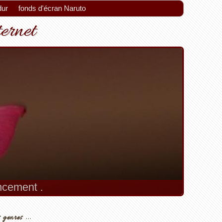
dur
fonds d'écran Naruto
ternet
encement .
 genres ...