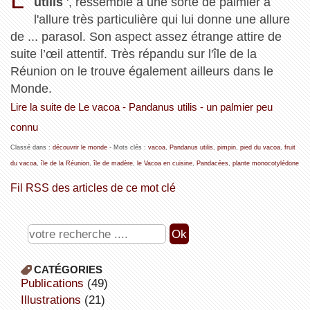
utilis
', ressemble à une sorte de palmier à
l'allure très particulière qui lui donne une allure
de ... parasol. Son aspect assez étrange attire de
suite l’œil attentif. Très répandu sur l'île de la
Réunion on le trouve également ailleurs dans le
Monde.
Lire la suite de Le vacoa - Pandanus utilis - un palmier peu
connu
Classé dans :
découvrir le monde
- Mots clés :
vacoa
,
Pandanus utilis
,
pimpin
,
pied du vacoa
,
fruit
du vacoa
,
île de la Réunion
,
île de madère
,
le Vacoa en cuisine
,
Pandacées
,
plante monocotylédone
Fil RSS des articles de ce mot clé
CATÉGORIES
publications
(49)
illustrations
(21)