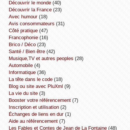
découvrir le monde
(40)
découvrir la France
(23)
avec humour
(18)
avis consommateurs
(31)
côté pratique
(47)
Francophonie
(16)
Brico / Déco
(23)
Santé / Bien être
(42)
Musique,TV et autres peoples
(28)
Automobile
(4)
informatique
(36)
la tête dans le code
(18)
Blog ou site avec PluXml
(9)
la vie du site
(3)
booster votre référencement
(7)
inscription et utilisation
(2)
échanges de liens en dur
(1)
aide au référencement
(7)
Les Fables et Contes de Jean de La Fontaine
(48)