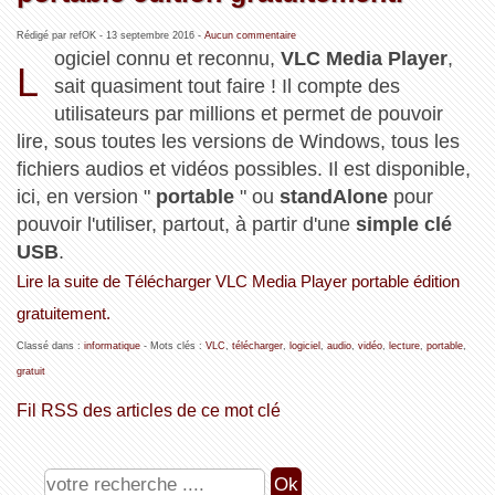
Rédigé par refOK -
13 septembre 2016
-
Aucun commentaire
ogiciel connu et reconnu,
VLC Media Player
,
L
sait quasiment tout faire ! Il compte des
utilisateurs par millions et permet de pouvoir
lire, sous toutes les versions de Windows, tous les
fichiers audios et vidéos possibles. Il est disponible,
ici, en version "
portable
" ou
standAlone
pour
pouvoir l'utiliser, partout, à partir d'une
simple clé
USB
.
Lire la suite de Télécharger VLC Media Player portable édition
gratuitement.
Classé dans :
informatique
- Mots clés :
VLC
,
télécharger
,
logiciel
,
audio
,
vidéo
,
lecture
,
portable
,
gratuit
Fil RSS des articles de ce mot clé