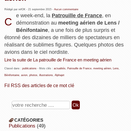
Rédigé par refOK -
21 septembre 2015
-
Aucun commentaire
e week-end, la
Patrouille de France
, en
C
démonstration au
meeting aérien de Lens /
Bénifontaine
, a une fois de plus surpris et
étonné des dizaines de milliers de spectateurs en
réalisant de sublimes figures. Quelques photos des
avions dans le ciel nordiste.
Lire la suite de La patrouille de France en meeting aérien
Classé dans :
publications
- Mots clés :
actualités
,
Patrouille de France
,
meeting aérien
,
Lens
,
Bénifontaine
,
avion
,
photos
,
illustrations
,
Alphajet
Fil RSS des articles de ce mot clé
CATÉGORIES
publications
(49)