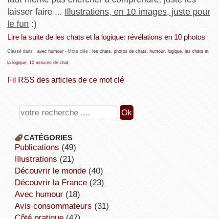
laisser faire ...
Illustrations, en 10 images, juste pour
le fun
:)
Lire la suite de les chats et la logique: révélations en 10 photos
Classé dans :
avec humour
- Mots clés :
les chats
,
photos de chats
,
humour
,
logique
,
les chats et
la logique
,
10 astuces de chat
Fil RSS des articles de ce mot clé
CATÉGORIES
publications
(49)
illustrations
(21)
découvrir le monde
(40)
découvrir la France
(23)
avec humour
(18)
avis consommateurs
(31)
côté pratique
(47)