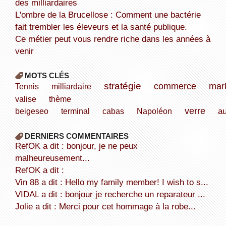
des milliardaires
L'ombre de la Brucellose : Comment une bactérie
fait trembler les éleveurs et la santé publique.
Ce métier peut vous rendre riche dans les années à
venir
MOTS CLÉS
stratégie
commerce
mar
Tennis
milliardaire
valise
thème
verre
a
beigeseo
terminal
cabas
Napoléon
DERNIERS COMMENTAIRES
refOK a dit : bonjour, je ne peux
malheureusement...
refOK a dit :
Vin 88 a dit : Hello my family member! I wish to s...
VIDAL a dit : bonjour je recherche un reparateur ...
Jolie a dit : Merci pour cet hommage à la robe...