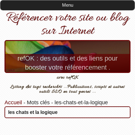
Menu
Référencer votre site ou blog
sur Internet
refOK : des outils et des liens pour
booster votre référencement .
avec refOK
Listing des tags recherchés ...Publications, scripts et autres
outils SEO en tous genres ...
Accueil
-
Mots clés
-
les-chats-et-la-logique
les chats et la logique