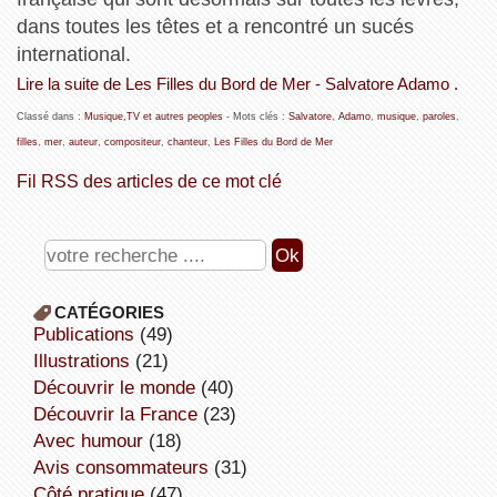
dans toutes les têtes et a rencontré un sucés
international.
Lire la suite de Les Filles du Bord de Mer - Salvatore Adamo .
Classé dans :
Musique,TV et autres peoples
- Mots clés :
Salvatore
,
Adamo
,
musique
,
paroles
,
filles
,
mer
,
auteur
,
compositeur
,
chanteur
,
Les Filles du Bord de Mer
Fil RSS des articles de ce mot clé
CATÉGORIES
publications
(49)
illustrations
(21)
découvrir le monde
(40)
découvrir la France
(23)
avec humour
(18)
avis consommateurs
(31)
côté pratique
(47)