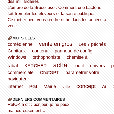
des milliardaires
L'ombre de la Brucellose : Comment une bactérie
fait trembler les éleveurs et la santé publique.
Ce métier peut vous rendre riche dans les années à
venir
MOTS CLÉS
vente en gros
comédienne
Les 7 péchés
Capitaux
contenu
panneau de config
Windows
orthophoniste
chemise à
achat
rabat
KARCHER
outil
univers
p
commerciale
ChatGPT
paramétrer votre
navigateur
concept
internet
PGI
Mairie
ville
Ai
DERNIERS COMMENTAIRES
refOK a dit : bonjour, je ne peux
malheureusement...