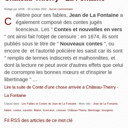
Rédigé par refOK -
26 octobre 2022
-
Aucun commentaire
élèbre pour ses fables,
Jean de La Fontaine
a
C
également composé des contes jugés
licencieux. Les "
Contes et nouvelles en vers
" ont ainsi fait l'objet de censure : en 1674, ils sont
publiés sous le titre de "
Nouveaux contes
", ou
encore de et l'autorité policière les saisit car ils sont
" remplis de termes indiscrets et malhonnêtes, et
dont la lecture ne peut avoir d'autres effets que celui
de corrompre les bonnes mœurs et d'inspirer le
libertinage " ...
Lire la suite de Conte d'une chose arrivée à Château-Thierry -
La Fontaine
Classé dans :
Les Fables et Contes de Jean de La Fontaine
- Mots clés :
Jean de La Fontaine
,
fables
,
contes
,
savetier
,
Blaise
,
licencieux
,
censure
,
Château-Thierry
,
libertinage
,
bourgeois
Fil RSS des articles de ce mot clé