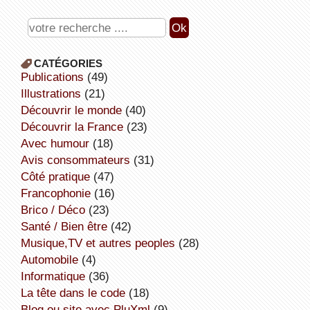
CATÉGORIES
publications
(49)
illustrations
(21)
découvrir le monde
(40)
découvrir la France
(23)
avec humour
(18)
avis consommateurs
(31)
côté pratique
(47)
Francophonie
(16)
Brico / Déco
(23)
Santé / Bien être
(42)
Musique,TV et autres peoples
(28)
Automobile
(4)
informatique
(36)
la tête dans le code
(18)
Blog ou site avec PluXml
(9)