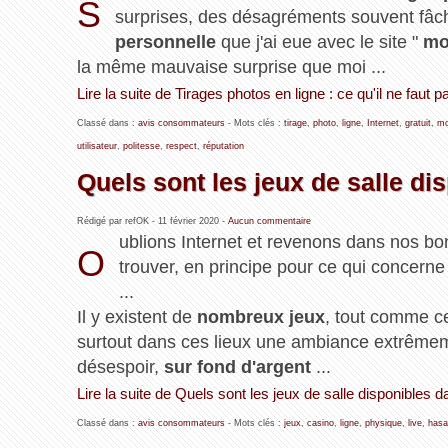
S
surprises, des désagréments souvent fâch
personnelle
que j'ai eue avec le site "
mo
la même mauvaise surprise que moi ...
Lire la suite de Tirages photos en ligne : ce qu'il ne faut pa
Classé dans :
avis consommateurs
- Mots clés :
tirage
,
photo
,
ligne
,
Internet
,
gratuit
,
mo
utilisateur
,
politesse
,
respect
,
réputation
Quels sont les jeux de salle di
Rédigé par refOK -
11 février 2020
-
Aucun commentaire
ublions Internet et revenons dans nos b
O
trouver, en principe pour ce qui concerne 
...
Il y existent de
nombreux jeux
, tout comme ce
surtout dans ces lieux une ambiance extrêmement
désespoir,
sur fond d'argent
...
Lire la suite de Quels sont les jeux de salle disponibles 
Classé dans :
avis consommateurs
- Mots clés :
jeux
,
casino
,
ligne
,
physique
,
live
,
hasa