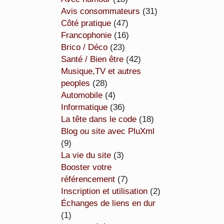
avis consommateurs
(31)
côté pratique
(47)
Francophonie
(16)
Brico / Déco
(23)
Santé / Bien être
(42)
Musique,TV et autres
peoples
(28)
Automobile
(4)
informatique
(36)
la tête dans le code
(18)
Blog ou site avec PluXml
(9)
la vie du site
(3)
booster votre
référencement
(7)
inscription et utilisation
(2)
échanges de liens en dur
(1)