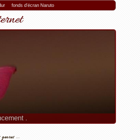
dur
fonds d'écran Naruto
ternet
encement .
 genres ...