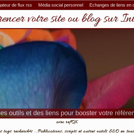
ateur de flux rss
Média social personnel
Echanges de liens en 
encer votre site ou blog sur In
es outils et des liens pour booster votre référ
avec refOK
s tags recherchés ...Publications, scripts et autres outils SEO en tous