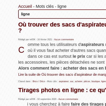
Accueil
-
Mots clés
-
ligne
ligne
Où trouver des sacs d'aspirate
?
Rédigé par refOK -
16 février 2021
-
Aucun commentaire
omme tous les utilisateurs d'
aspirateurs
C
où il vous faut acheter d'autres sacs qua
dans ce cas est surtout
le prix
car si les 
les accessoires, les pièces détachées ne sont
Alors comment faire : acheter des sacs en 
Lire la suite de Où trouver des sacs d'aspirateur de marq
Classé dans :
Brico / Déco
- Mots clés :
aspirateur
,
sac
,
acheter
,
pièces
,
boutique
,
ligne
Tirages photos en ligne : ce qu'i
Rédigé par refOK -
02 septembre 2020
-
Aucun commentaire
i vous cherchez à faire
faire des tirages