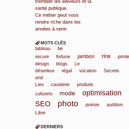
trembler les éleveurs et la
santé publique.
Ce métier peut vous
rendre riche dans les
années à venir
MOTS CLÉS
tableau
be
rire
jambon
secure
fortune
print
design
blogs
Le
déserteur
régal
vocation
Secrets
and
Lies
cavalerie
produits
optimisation
mode
culturels
photo
SEO
poèsie
audition
Libre
DERNIERS