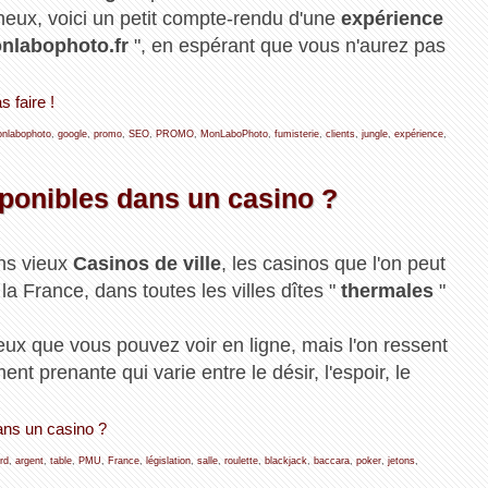
eux, voici un petit compte-rendu d'une
expérience
nlabophoto.fr
", en espérant que vous n'aurez pas
s faire !
nlabophoto
,
google
,
promo
,
SEO
,
PROMO
,
MonLaboPhoto
,
fumisterie
,
clients
,
jungle
,
expérience
,
sponibles dans un casino ?
ons vieux
Casinos de ville
, les casinos que l'on peut
la France, dans toutes les villes dîtes "
thermales
"
ux que vous pouvez voir en ligne, mais l'on ressent
 prenante qui varie entre le désir, l'espoir, le
dans un casino ?
rd
,
argent
,
table
,
PMU
,
France
,
législation
,
salle
,
roulette
,
blackjack
,
baccara
,
poker
,
jetons
,