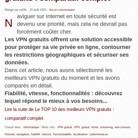
Rédigé par refOK -
25 août 2025
-
Aucun commentaire
aviguer sur Internet en toute sécurité est
N
devenu une priorité, mais cela ne devrait pas
forcément coûter cher.
Les VPN gratuits offrent une solution accessible
pour protéger sa vie privée en ligne, contourner
les restrictions géographiques et sécuriser ses
données.
Dans cet article, nous avons sélectionné les
meilleurs VPN gratuits du moment et les avons
comparés en détail.
Fiabilité, vitesse, fonctionnalités : découvrez
lequel répond le mieux à vos besoins...
Lire la suite de Le TOP 10 des meilleurs VPN gratuits :
comparatif complet
Classé dans :
informatique
- Mots clés :
VPN gratuit
,
VPN
,
gratuit
,
limite
,
streaming
,
anti-censure
,
Internet
,
navigation
,
fiabilité
,
vitesse
,
fonctionnalités
,
localisation
,
cybermenaces