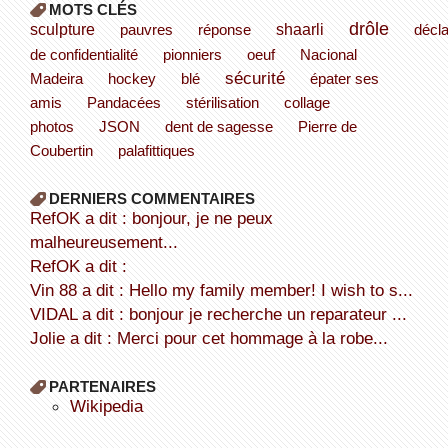
MOTS CLÉS
drôle
sculpture
shaarli
pauvres
réponse
décla
de confidentialité
pionniers
oeuf
Nacional
sécurité
Madeira
hockey
blé
épater ses
amis
Pandacées
stérilisation
collage
photos
JSON
dent de sagesse
Pierre de
Coubertin
palafittiques
DERNIERS COMMENTAIRES
refOK a dit : bonjour, je ne peux
malheureusement...
refOK a dit :
Vin 88 a dit : Hello my family member! I wish to s...
VIDAL a dit : bonjour je recherche un reparateur ...
Jolie a dit : Merci pour cet hommage à la robe...
PARTENAIRES
wikipedia