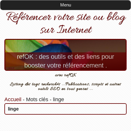
Menu
Référencer votre site ou blog
sur Internet
refOK : des outils et des liens pour
booster votre référencement .
avec refOK
Listing des tags recherchés ...Publications, scripts et autres
outils SEO en tous genres ...
Accueil
-
Mots clés
-
linge
linge