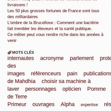
livraisons !
Les 50 plus grosses fortunes de France sont tous
des milliardaires
L'ombre de la Brucellose : Comment une bactérie
fait trembler les éleveurs et la santé publique.
Ce métier peut vous rendre riche dans les années à
venir
MOTS CLÉS
internautes
acronyme
parlement
prot
des
images
référenceurs
pain
publication
de Mahdhia
choisir sa machine à
laver
personnages
opticien
Pomme
de Terre
Primeur
ouvrages
Alpha
ré
expertise