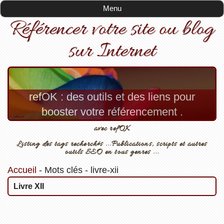
Menu
Référencer votre site ou blog
sur Internet
refOK : des outils et des liens pour
booster votre référencement .
avec refOK
Listing des tags recherchés ...Publications, scripts et autres
outils SEO en tous genres ...
Accueil
-
Mots clés
-
livre-xii
Livre XII