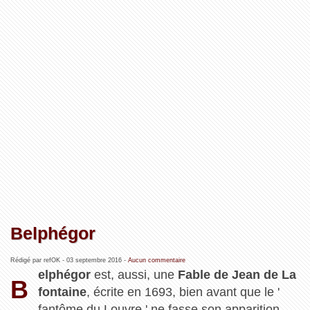
Belphégor
Rédigé par refOK -
03 septembre 2016
-
Aucun commentaire
elphégor
est, aussi, une
Fable de Jean de La
B
fontaine
, écrite en 1693, bien avant que le '
fantôme du Louvre ' ne fasse son apparition