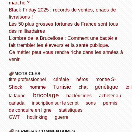
marche ?
Black Friday 2025 : records de ventes, chaos de
livraisons !
Les 50 plus grosses fortunes de France sont tous
des milliardaires
L'ombre de la Brucellose : Comment une bactérie
fait trembler les éleveurs et la santé publique.
Ce métier peut vous rendre riche dans les années à
venir
MOTS CLÉS
titre professionnel
céréale
héros
montre S-
Tunisie
homme
génétique
Shock
chat
toi
bricolage
la faune
bactéricides
acheter au
canada
inscription sur le script
sons
permis
de conduire en ligne
statistiques
GWT
hotlinking
guerre
DERNIERS COMMENTAIRES