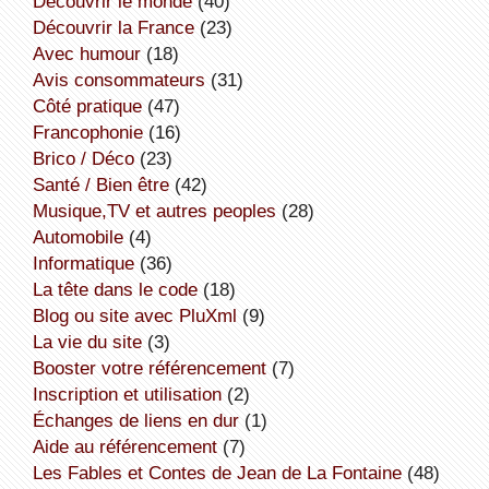
découvrir le monde
(40)
découvrir la France
(23)
avec humour
(18)
avis consommateurs
(31)
côté pratique
(47)
Francophonie
(16)
Brico / Déco
(23)
Santé / Bien être
(42)
Musique,TV et autres peoples
(28)
Automobile
(4)
informatique
(36)
la tête dans le code
(18)
Blog ou site avec PluXml
(9)
la vie du site
(3)
booster votre référencement
(7)
inscription et utilisation
(2)
échanges de liens en dur
(1)
aide au référencement
(7)
Les Fables et Contes de Jean de La Fontaine
(48)